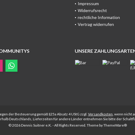
Impressum
Widerrufsrecht
rechtliche Information
Vertrag widerrufen
COMMUNITYS
UNSERE ZAHLUNGSARTE
rliegen der Besteuerung gemäß §25a Absatz 4 UStG zzgl.
Versandkosten
, wenn nicht 
nerhalb Deutschlands, Lieferzeiten für andere Länder entnehmen Sie bitte der Schalt
© 2026 Dennis Suitner e.K. - All Rights Reserved. Theme by
ThemeWare®