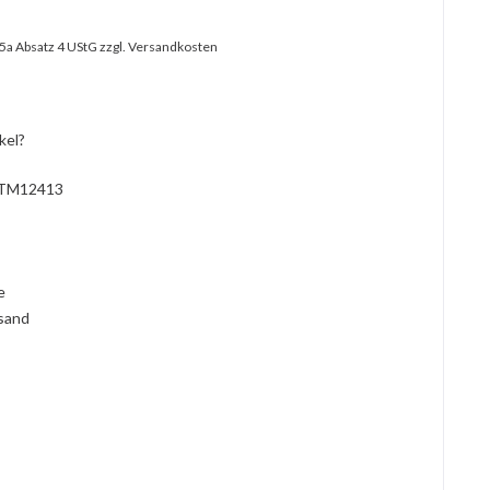
25a Absatz 4 UStG
zzgl. Versandkosten
kel?
TM12413
l
ie
rsand