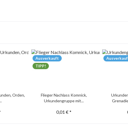
Ausverkauft
Ausverkauf
TIPP!
unden, Orden,
Flieger Nachlass Komnick,
Urkunden
..
Urkundengruppe mit...
Grenadie
*
0,01 € *