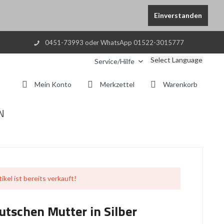
Einverstanden
0451-73993 oder WhatsApp 01522-3015777
Select Language
Service/Hilfe
Mein Konto
Merkzettel
Warenkorb
N
ikel ist bereits verkauft!
utschen Mutter in Silber