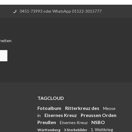
0451-73993 oder WhatsApp 01522-3015777
heiten
TAGCLOUD
Fotoalbum
Ritterkreuz des
Messe
Eisernes Kreuz
Preussen Orden
in
Preußen
NSBO
Eisernes Kreuz
1. Weltkrieg
Württemberg
3 Sterbebilder