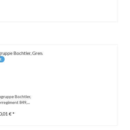
t
gruppe Bochtler,
rregiment 849,...
0,01 € *