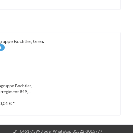
t
gruppe Bochtler,
rregiment 849,...
0,01 € *
0451-73993 oder WhatsApp 01522-3015777