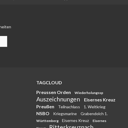
heiten
TAGCLOUD
Preussen Orden
Wiederholungssp
Auszeichnungen
Eisernes Kreuz
Preußen
Teilnachlass
1. Weltkrieg
NSBO
Kriegsmarine
Grabendolch 1.
Eisernes Kreuz
Württemberg
Eisernes
Ritterkreuznach