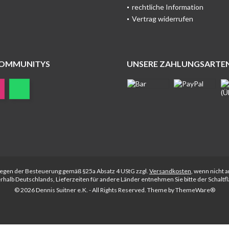
rechtliche Information
Vertrag widerrufen
COMMUNITYS
UNSERE ZAHLUNGSARTE
rliegen der Besteuerung gemäß §25a Absatz 4 UStG zzgl.
Versandkosten
, wenn nicht 
nerhalb Deutschlands, Lieferzeiten für andere Länder entnehmen Sie bitte der Schalt
© 2026 Dennis Suitner e.K. - All Rights Reserved. Theme by
ThemeWare®