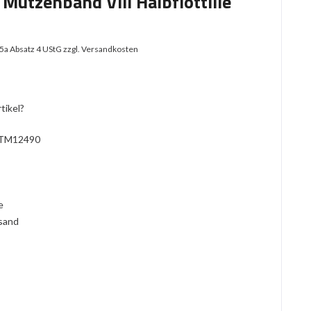
Mützenband VIII Halbflottille
25a Absatz 4 UStG
zzgl. Versandkosten
tikel?
TM12490
l
ie
rsand