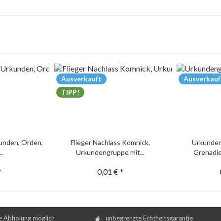
Ausverkauft
Ausverkauf
TIPP!
unden, Orden,
Flieger Nachlass Komnick,
Urkunden
..
Urkundengruppe mit...
Grenadie
*
0,01 € *
e Abholung möglich
unbegrenzte Echtheitsgarantie