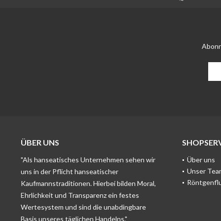
Abonn
ÜBER UNS
SHOPSERV
"Als hanseatisches Unternehmen sehen wir
Über uns
Unser Tea
uns in der Pflicht hanseatischer
Röntgenfl
Kaufmannstraditionen. Hierbei bilden Moral,
Ehrlichkeit und Transparenz ein festes
Wertesystem und sind die unabdingbare
Basis unseres täglichen Handelns."