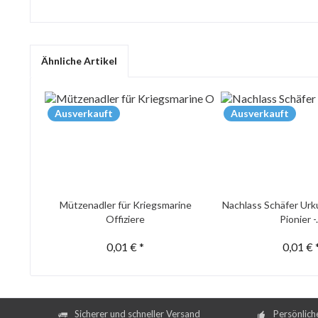
Ähnliche Artikel
Ausverkauft
Ausverkauft
Mützenadler für Kriegsmarine
Nachlass Schäfer Urk
Offiziere
Pionier -.
0,01 € *
0,01 € 
Sicherer und schneller Versand
Persönlich