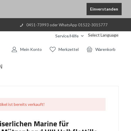
Einverstanden
0451-73993 oder WhatsApp 01522-3015777
Select Language
Service/Hilfe
Mein Konto
Merkzettel
Warenkorb
N
ikel ist bereits verkauft!
iserlichen Marine für