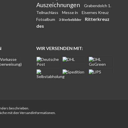
Auszeichnungen
Grabendolch 1.
Teilnachlass
Messe in
Eisernes Kreuz
Ritterkreuz
Fotoalbum
3 Sterbebilder
des
N
WIR VERSENDEN MIT:
anders beschrieben.
fläche mit den Versandinformationen.