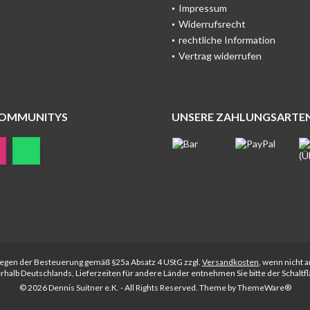
Impressum
Widerrufsrecht
rechtliche Information
Vertrag widerrufen
COMMUNITYS
UNSERE ZAHLUNGSARTE
rliegen der Besteuerung gemäß §25a Absatz 4 UStG zzgl.
Versandkosten
, wenn nicht 
nerhalb Deutschlands, Lieferzeiten für andere Länder entnehmen Sie bitte der Schalt
© 2026 Dennis Suitner e.K. - All Rights Reserved. Theme by
ThemeWare®