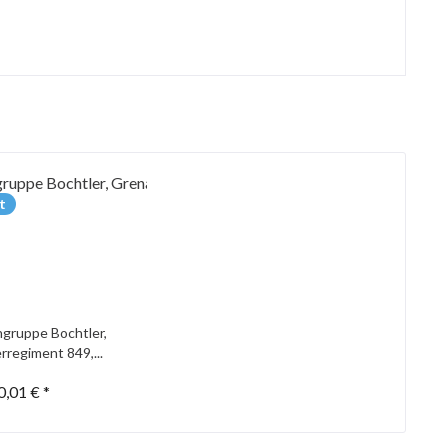
t
gruppe Bochtler,
rregiment 849,...
0,01 € *