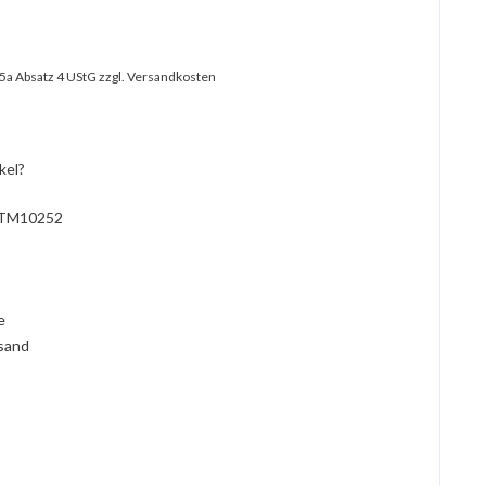
25a Absatz 4 UStG
zzgl. Versandkosten
kel?
TM10252
l
ie
rsand