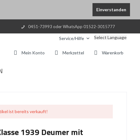
Einverstanden
0451-73993 oder WhatsApp 01522-3015777
Select Language
Service/Hilfe
Mein Konto
Merkzettel
Warenkorb
N
ikel ist bereits verkauft!
 Klasse 1939 Deumer mit