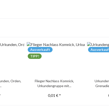
Ausverkauft
Ausverkauf
TIPP!
unden, Orden,
Flieger Nachlass Komnick,
Urkunden
..
Urkundengruppe mit...
Grenadie
*
0,01 € *