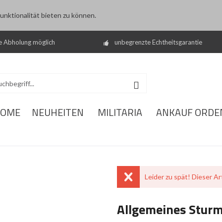
nktionalität bieten zu können.
e Abholung möglich
unbegrenzte Echtheitsgarantie
OME
NEUHEITEN
MILITARIA
ANKAUF ORDE
Leider zu spät! Dieser Art
Allgemeines Stur