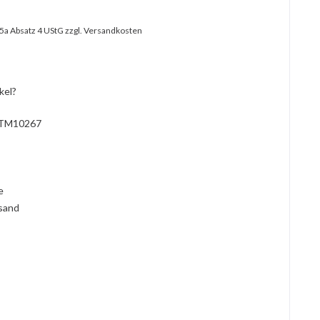
25a Absatz 4 UStG
zzgl. Versandkosten
kel?
TM10267
l
ie
rsand