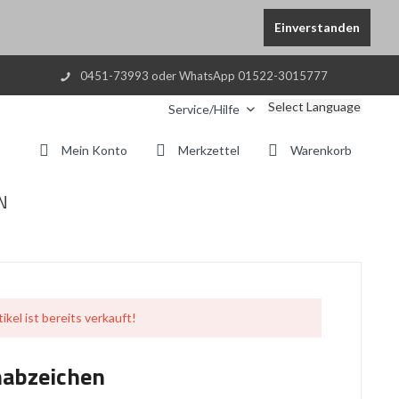
Einverstanden
0451-73993 oder WhatsApp 01522-3015777
Select Language
Service/Hilfe
Mein Konto
Merkzettel
Warenkorb
N
ikel ist bereits verkauft!
mabzeichen