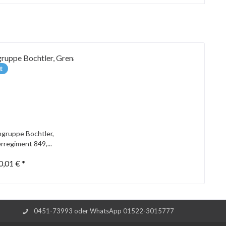
t
gruppe Bochtler,
rregiment 849,...
0,01 € *
0451-73993 oder WhatsApp 01522-3015777