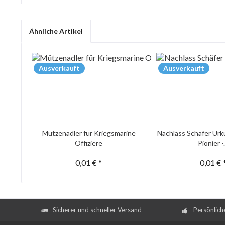
Ähnliche Artikel
Ausverkauft
Ausverkauft
Mützenadler für Kriegsmarine
Nachlass Schäfer Urk
Offiziere
Pionier -.
0,01 € *
0,01 € 
Sicherer und schneller Versand
Persönlich