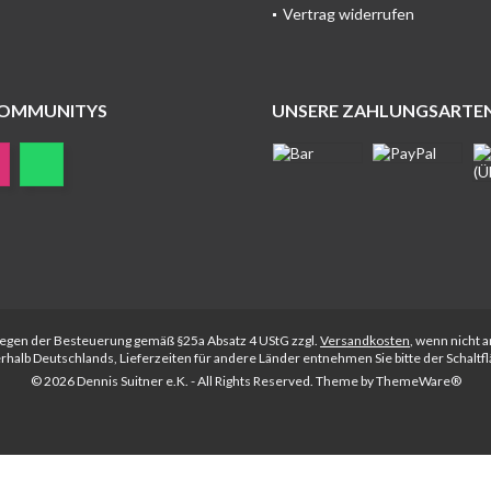
Vertrag widerrufen
COMMUNITYS
UNSERE ZAHLUNGSARTE
rliegen der Besteuerung gemäß §25a Absatz 4 UStG zzgl.
Versandkosten
, wenn nicht 
nerhalb Deutschlands, Lieferzeiten für andere Länder entnehmen Sie bitte der Schalt
© 2026 Dennis Suitner e.K. - All Rights Reserved. Theme by
ThemeWare®