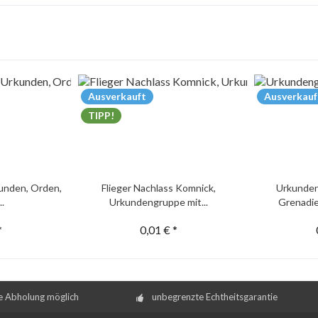
Ausverkauft
Ausverkauf
TIPP!
unden, Orden,
Flieger Nachlass Komnick,
Urkunden
..
Urkundengruppe mit...
Grenadie
*
0,01 € *
e Abholung möglich
unbegrenzte Echtheitsgarantie