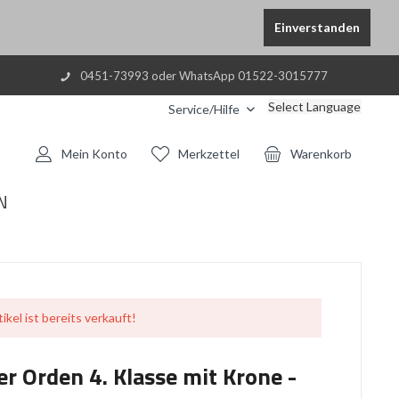
Einverstanden
0451-73993 oder WhatsApp 01522-3015777
Select Language
Service/Hilfe
Mein Konto
Merkzettel
Warenkorb
N
ikel ist bereits verkauft!
r Orden 4. Klasse mit Krone -