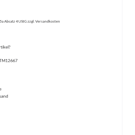
25a Absatz 4 UStG
zzgl. Versandkosten
tikel?
TM12667
l
ie
rsand