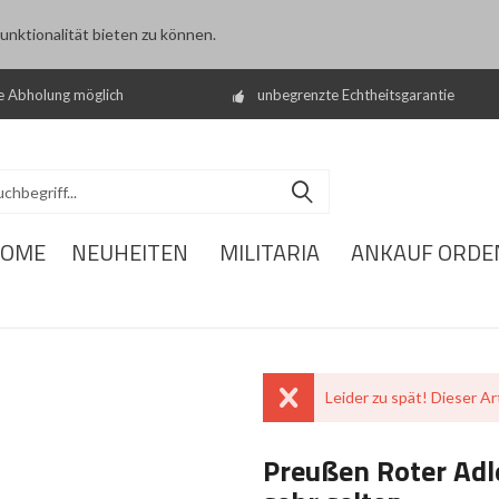
nktionalität bieten zu können.
e Abholung möglich
unbegrenzte Echtheitsgarantie
OME
NEUHEITEN
MILITARIA
ANKAUF ORDE
Leider zu spät! Dieser Art
Preußen Roter Adle