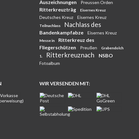
Auszeichnungen
Preussen Orden
Ritterkreuzträg
Eisernes Kreuz
Deutsches Kreuz
Eisernes Kreuz
Nachlass des
Teilnachlass
Bandenkampfabze
Eisernes Kreuz
Ritterkreuz des
Messe in
Fliegerschützen
Preußen
Grabendolch
Ritterkreuznach
NSBO
1.
Fotoalbum
N
WIR VERSENDEN MIT: