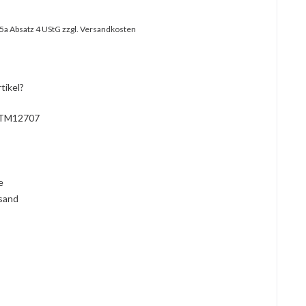
25a Absatz 4 UStG
zzgl. Versandkosten
tikel?
TM12707
l
ie
rsand