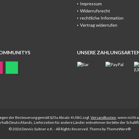
Impressum
Widerrufsrecht
rechtliche Information
Vertrag widerrufen
COMMUNITYS
UNSERE ZAHLUNGSARTE
rliegen der Besteuerung gemäß §25a Absatz 4 UStG zzgl.
Versandkosten
, wenn nicht 
nerhalb Deutschlands, Lieferzeiten für andere Länder entnehmen Sie bitte der Schalt
© 2026 Dennis Suitner e.K. - All Rights Reserved. Theme by
ThemeWare®