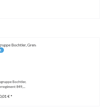
t
gruppe Bochtler,
rregiment 849,...
0,01 € *