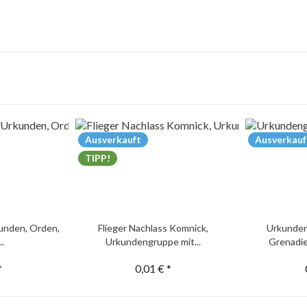
Ausverkauft
Ausverkauf
TIPP!
unden, Orden,
Flieger Nachlass Komnick,
Urkunden
..
Urkundengruppe mit...
Grenadie
*
0,01 € *