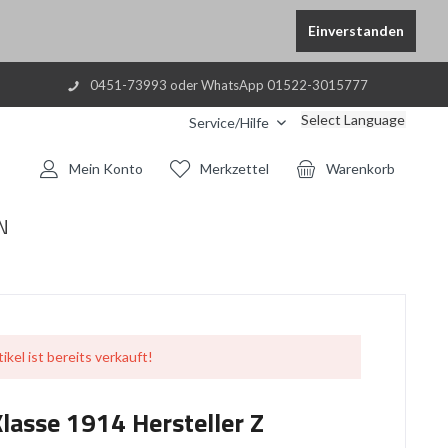
Einverstanden
0451-73993 oder WhatsApp 01522-3015777
Select Language
Service/Hilfe
Mein Konto
Merkzettel
Warenkorb
N
ikel ist bereits verkauft!
Klasse 1914 Hersteller Z