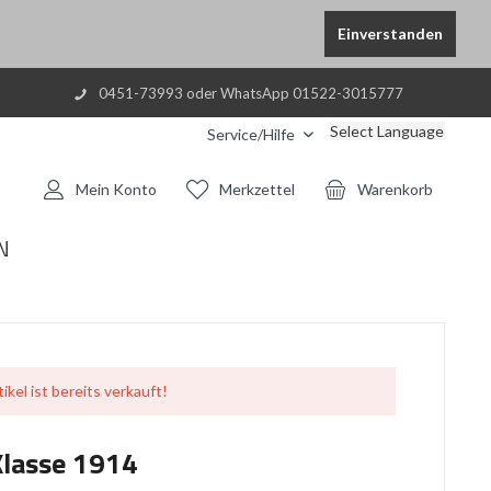
Einverstanden
0451-73993 oder WhatsApp 01522-3015777
Select Language
Service/Hilfe
Mein Konto
Merkzettel
Warenkorb
N
ikel ist bereits verkauft!
Klasse 1914