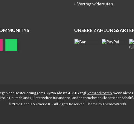
Vertrag widerrufen
COMMUNITYS
UNSERE ZAHLUNGSARTE
rliegen der Besteuerung gemäß §25a Absatz 4 UStG zzgl.
Versandkosten
, wenn nicht 
nerhalb Deutschlands, Lieferzeiten für andere Länder entnehmen Sie bitte der Schalt
© 2026 Dennis Suitner e.K. - All Rights Reserved. Theme by
ThemeWare®