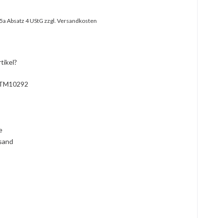
25a Absatz 4 UStG
zzgl. Versandkosten
tikel?
TM10292
l
ie
rsand