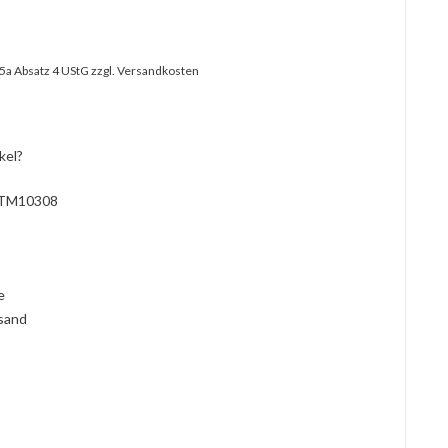
25a Absatz 4 UStG
zzgl. Versandkosten
kel?
TM10308
l
ie
rsand