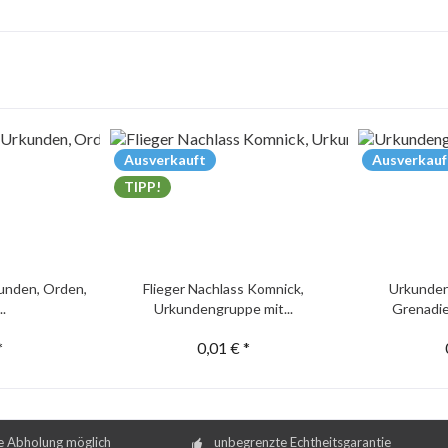
Ausverkauft
Ausverkauf
TIPP!
unden, Orden,
Flieger Nachlass Komnick,
Urkunden
..
Urkundengruppe mit...
Grenadie
*
0,01 € *
e Abholung möglich
unbegrenzte Echtheitsgarantie