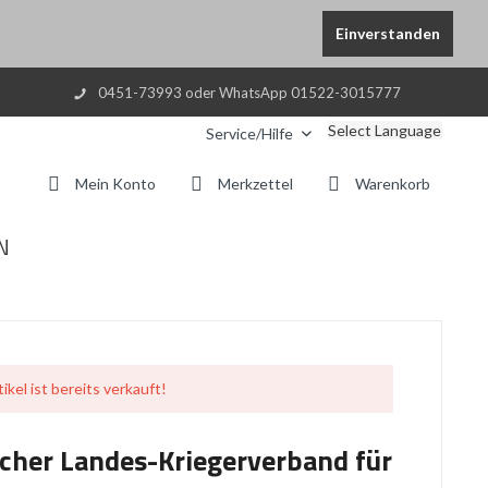
Einverstanden
0451-73993 oder WhatsApp 01522-3015777
Select Language
Service/Hilfe
Mein Konto
Merkzettel
Warenkorb
N
ikel ist bereits verkauft!
cher Landes-Kriegerverband für