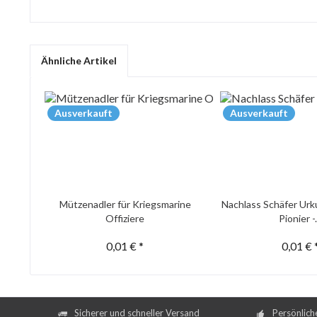
Ähnliche Artikel
Ausverkauft
Ausverkauft
Mützenadler für Kriegsmarine
Nachlass Schäfer Urk
Offiziere
Pionier -.
0,01 € *
0,01 € 
Sicherer und schneller Versand
Persönlich