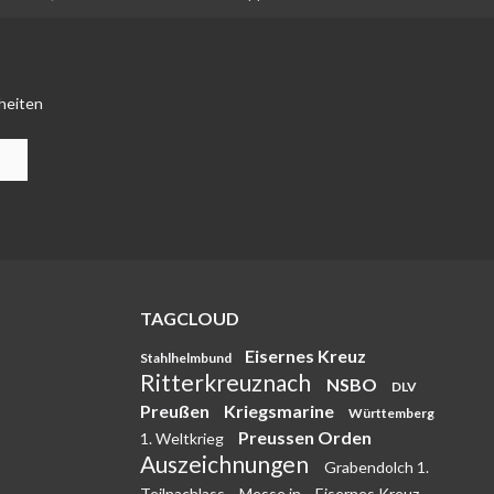
heiten
TAGCLOUD
Eisernes Kreuz
Stahlhelmbund
Ritterkreuznach
NSBO
DLV
Preußen
Kriegsmarine
Württemberg
Preussen Orden
1. Weltkrieg
Auszeichnungen
Grabendolch 1.
Teilnachlass
Messe in
Eisernes Kreuz