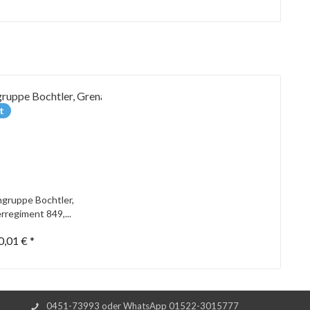
t
gruppe Bochtler,
rregiment 849,...
0,01 € *
0451-73993 oder WhatsApp 01522-3015777