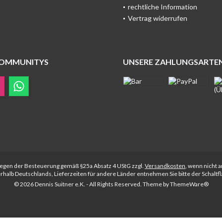
rechtliche Information
Vertrag widerrufen
COMMUNITYS
UNSERE ZAHLUNGSARTE
rliegen der Besteuerung gemäß §25a Absatz 4 UStG zzgl.
Versandkosten
, wenn nicht 
nerhalb Deutschlands, Lieferzeiten für andere Länder entnehmen Sie bitte der Schalt
© 2026 Dennis Suitner e.K. - All Rights Reserved. Theme by
ThemeWare®