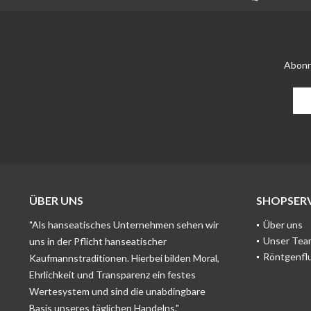
Abonn
ÜBER UNS
SHOPSERV
"Als hanseatisches Unternehmen sehen wir
Über uns
Unser Tea
uns in der Pflicht hanseatischer
Röntgenfl
Kaufmannstraditionen. Hierbei bilden Moral,
Ehrlichkeit und Transparenz ein festes
Wertesystem und sind die unabdingbare
Basis unseres täglichen Handelns."