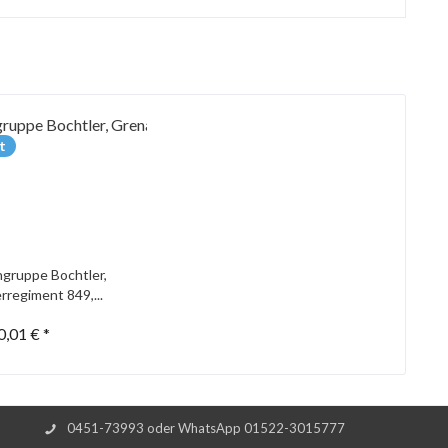
t
gruppe Bochtler,
rregiment 849,...
0,01 € *
0451-73993 oder WhatsApp 01522-3015777