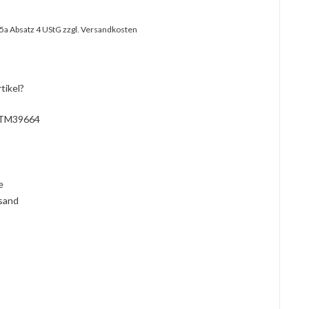
25a Absatz 4 UStG
zzgl. Versandkosten
tikel?
TM39664
l
ie
rsand