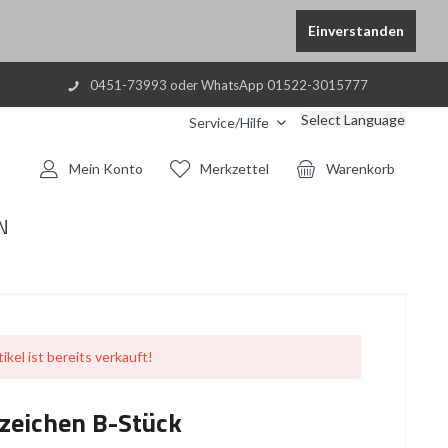
Einverstanden
0451-73993 oder WhatsApp 01522-3015777
Select Language
Service/Hilfe
Mein Konto
Merkzettel
Warenkorb
N
ikel ist bereits verkauft!
zeichen B-Stück