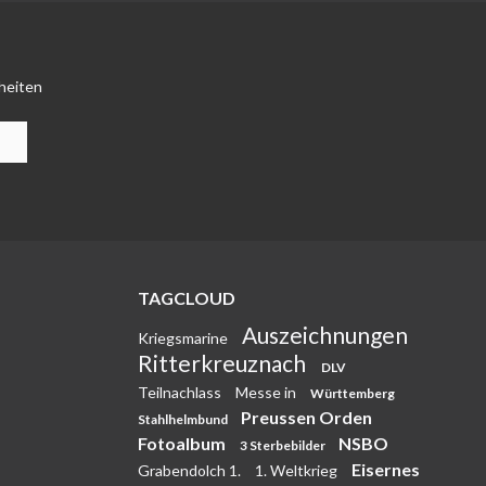
heiten
TAGCLOUD
Auszeichnungen
Kriegsmarine
Ritterkreuznach
DLV
Teilnachlass
Messe in
Württemberg
Preussen Orden
Stahlhelmbund
Fotoalbum
NSBO
3 Sterbebilder
Eisernes
Grabendolch 1.
1. Weltkrieg