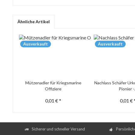
Ähnliche Artikel
Ausverkauft
Ausverkauft
Mützenadler für Kriegsmarine
Nachlass Schäfer Urk
Offiziere
Pionier -.
0,01 € *
0,01 € 
Sicherer und schneller Versand
Persönlich