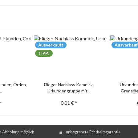
Ausverkauft
Ausverkauf
TIPP!
unden, Orden,
Flieger Nachlass Komnick,
Urkunden
..
Urkundengruppe mit...
Grenadie
*
0,01 € *
e Abholung möglich
unbegrenzte Echtheitsgarantie