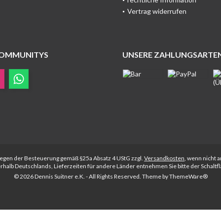
Vertrag widerrufen
COMMUNITYS
UNSERE ZAHLUNGSARTE
rliegen der Besteuerung gemäß §25a Absatz 4 UStG zzgl.
Versandkosten
, wenn nicht 
nerhalb Deutschlands, Lieferzeiten für andere Länder entnehmen Sie bitte der Schalt
© 2026 Dennis Suitner e.K. - All Rights Reserved. Theme by
ThemeWare®