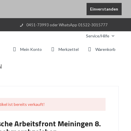
Einverstanden
0451-73993 oder WhatsApp 01522-3015777
Service/Hilfe
Mein Konto
Merkzettel
Warenkorb
N
ikel ist bereits verkauft!
he Arbeitsfront Meiningen 8.