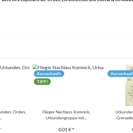
Ausverkauft
Ausverkauf
TIPP!
unden, Orden,
Flieger Nachlass Komnick,
Urkunden
..
Urkundengruppe mit...
Grenadie
*
0,01 € *