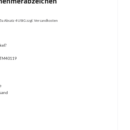
lnehmerabzeichen
25a Absatz 4 UStG
zzgl. Versandkosten
kel?
TM40119
l
ie
rsand