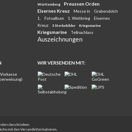
Preussen Orden
Württemberg
Eisernes Kreuz
Messe in
Grabendolch
1.
Fotoalbum
1. Weltkrieg
Eisernes
Kreuz
3 Sterbebilder
Kriegsmarine
Kriegsmarine
Teilnachlass
Auszeichnungen
N
WIR VERSENDEN MIT:
anders beschrieben.
fläche mit den Versandinformationen.