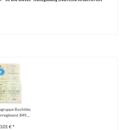
t
gruppe Bochtler,
rregiment 849,...
0,01 € *