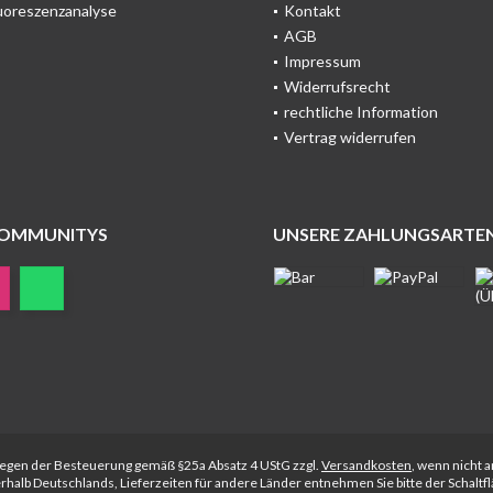
uoreszenzanalyse
Kontakt
AGB
Impressum
Widerrufsrecht
rechtliche Information
Vertrag widerrufen
COMMUNITYS
UNSERE ZAHLUNGSARTE
rliegen der Besteuerung gemäß §25a Absatz 4 UStG zzgl.
Versandkosten
, wenn nicht 
nerhalb Deutschlands, Lieferzeiten für andere Länder entnehmen Sie bitte der Schalt