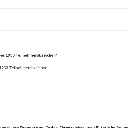
er 1933 Teilnehmerabzeichen"
 1933 Teilnehmerabzeichen
 auch Ihre Exponate an: Orden, Ehrenzeichen und Militaria im Anka