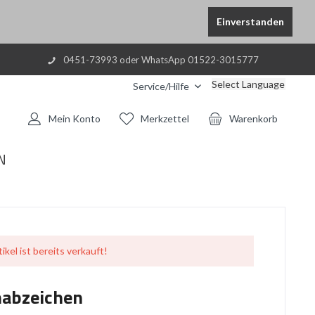
Einverstanden
0451-73993 oder WhatsApp 01522-3015777
Select Language
Service/Hilfe
Mein Konto
Merkzettel
Warenkorb
N
ikel ist bereits verkauft!
mabzeichen