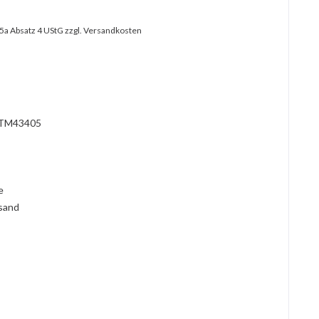
25a Absatz 4 UStG
zzgl. Versandkosten
?
TM43405
l
ie
rsand