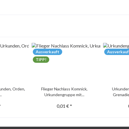
Ausverkauft
Ausverkauf
TIPP!
unden, Orden,
Flieger Nachlass Komnick,
Urkunden
..
Urkundengruppe mit...
Grenadie
*
0,01 € *