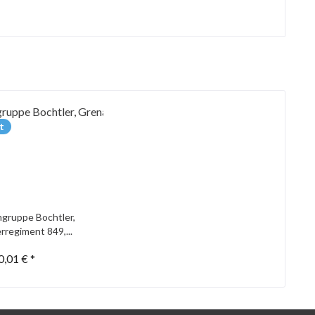
t
gruppe Bochtler,
rregiment 849,...
0,01 € *