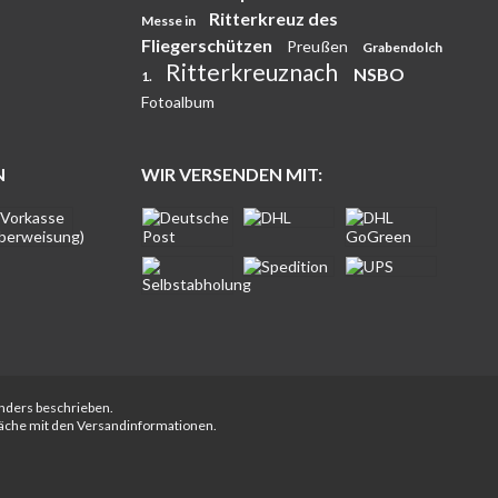
Ritterkreuz des
Messe in
Fliegerschützen
Preußen
Grabendolch
Ritterkreuznach
NSBO
1.
Fotoalbum
N
WIR VERSENDEN MIT:
anders beschrieben.
fläche mit den Versandinformationen.