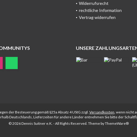
Widerrufsrecht
rechtliche Information
Vertrag widerrufen
COMMUNITYS
UNSERE ZAHLUNGSARTE
rliegen der Besteuerung gemäß §25a Absatz 4 UStG zzgl.
Versandkosten
, wenn nicht 
nerhalb Deutschlands, Lieferzeiten für andere Länder entnehmen Sie bitte der Schalt
© 2026 Dennis Suitner e.K. - All Rights Reserved. Theme by
ThemeWare®