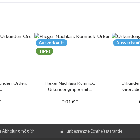
Ausverkauft
Ausverkauf
TIPP!
unden, Orden,
Flieger Nachlass Komnick,
Urkunden
..
Urkundengruppe mit...
Grenadie
*
0,01 € *
e Abholung möglich
unbegrenzte Echtheitsgarantie