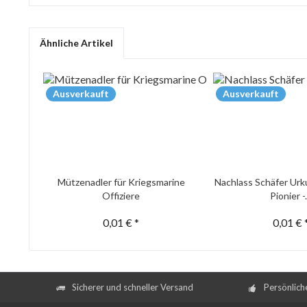
Ähnliche Artikel
Ausverkauft
Ausverkauft
Mützenadler für Kriegsmarine
Nachlass Schäfer Urk
Offiziere
Pionier -.
0,01 € *
0,01 € 
Sicherer und schneller Versand
Persönlich