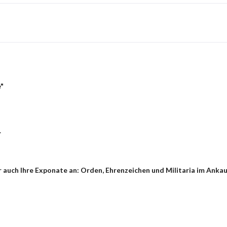
"
.
auch Ihre Exponate an: Orden, Ehrenzeichen und Militaria im Ankauf