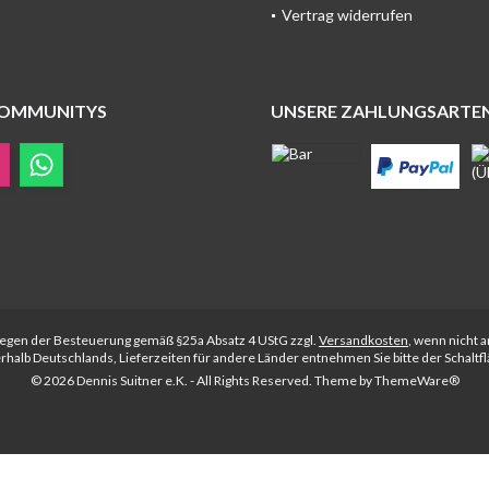
Vertrag widerrufen
COMMUNITYS
UNSERE ZAHLUNGSARTE
rliegen der Besteuerung gemäß §25a Absatz 4 UStG zzgl.
Versandkosten
, wenn nicht 
nerhalb Deutschlands, Lieferzeiten für andere Länder entnehmen Sie bitte der Schalt
© 2026 Dennis Suitner e.K. - All Rights Reserved. Theme by
ThemeWare®