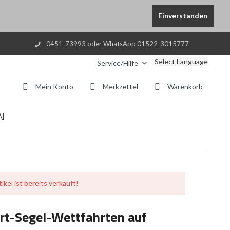
Einverstanden
0451-73993 oder WhatsApp 01522-3015777
Select Language
Service/Hilfe
Mein Konto
Merkzettel
Warenkorb
N
ikel ist bereits verkauft!
rt-Segel-Wettfahrten auf