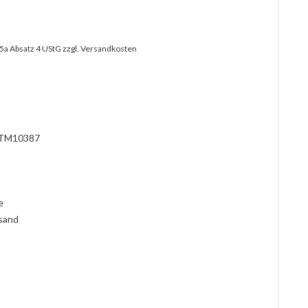
25a Absatz 4 UStG
zzgl. Versandkosten
TM10387
l
ie
rsand