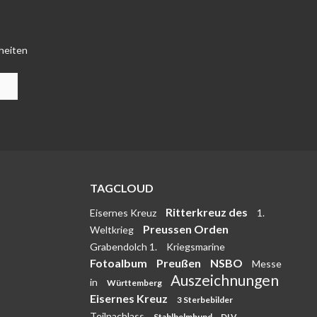
heiten
TAGCLOUD
Ritterkreuz des
Eisernes Kreuz
1.
Preussen Orden
Weltkrieg
Grabendolch 1.
Kriegsmarine
Fotoalbum
Preußen
NSBO
Messe
Auszeichnungen
in
Württemberg
Eisernes Kreuz
3 Sterbebilder
Teilnachlass
Stahlhelmbund
DLV