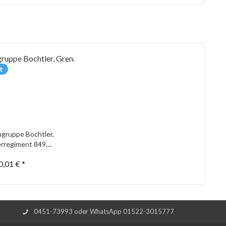
t
gruppe Bochtler,
rregiment 849,...
0,01 € *
0451-73993 oder WhatsApp 01522-3015777