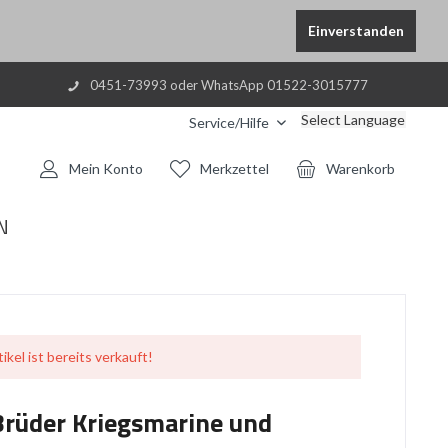
Einverstanden
0451-73993 oder WhatsApp 01522-3015777
Select Language
Service/Hilfe
Mein Konto
Merkzettel
Warenkorb
N
ikel ist bereits verkauft!
Brüder Kriegsmarine und