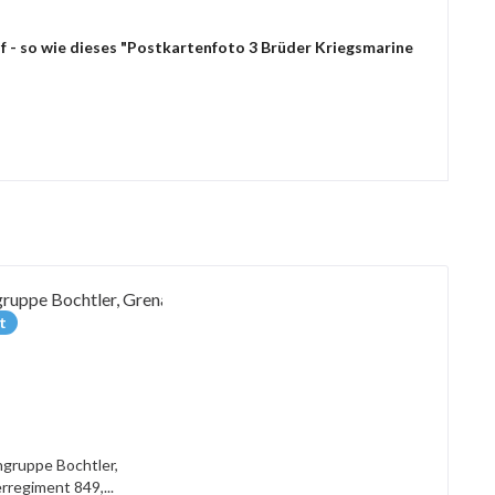
f - so wie dieses "Postkartenfoto 3 Brüder Kriegsmarine
t
gruppe Bochtler,
rregiment 849,...