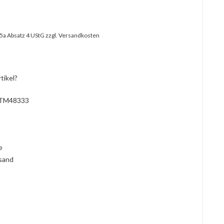
25a Absatz 4 UStG
zzgl. Versandkosten
tikel?
TM48333
l
ie
rsand