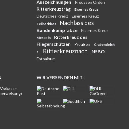
Auszeichnungen
Preussen Orden
Ritterkreuzträg
Eisernes Kreuz
Deutsches Kreuz
Eisernes Kreuz
Nachlass des
Teilnachlass
Bandenkampfabze
Eisernes Kreuz
Ritterkreuz des
Messe in
Fliegerschützen
Preußen
Grabendolch
Ritterkreuznach
NSBO
1.
Fotoalbum
N
WIR VERSENDEN MIT: