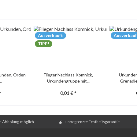
Ausverkauft
Ausverkauf
TIPP!
unden, Orden,
Flieger Nachlass Komnick,
Urkunden
..
Urkundengruppe mit...
Grenadie
*
0,01 € *
e Abholung möglich
unbegrenzte Echtheitsgarantie