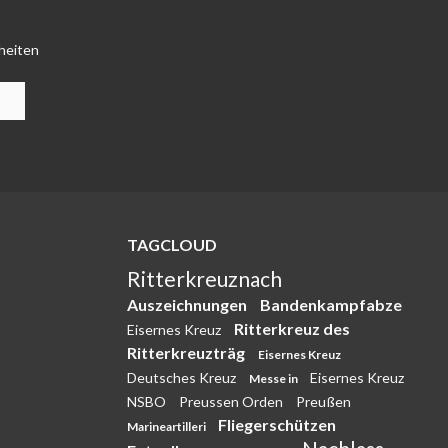
heiten
TAGCLOUD
Ritterkreuznach
Auszeichnungen
Bandenkampfabze
Ritterkreuz des
Eisernes Kreuz
Ritterkreuzträg
Eisernes Kreuz
Deutsches Kreuz
Eisernes Kreuz
Messe in
NSBO
Preussen Orden
Preußen
Fliegerschützen
Marineartilleri