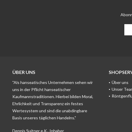
Abonn
ÜBER UNS
SHOPSERV
"Als hanseatisches Unternehmen sehen wir
Über uns
Unser Tea
uns in der Pflicht hanseatischer
Röntgenfl
Kaufmannstraditionen. Hierbei bilden Moral,
Ehrlichkeit und Transparenz ein festes
Wertesystem und sind die unabdingbare
Basis unseres täglichen Handelns."
Dennis Suitner e.K., Inhaber