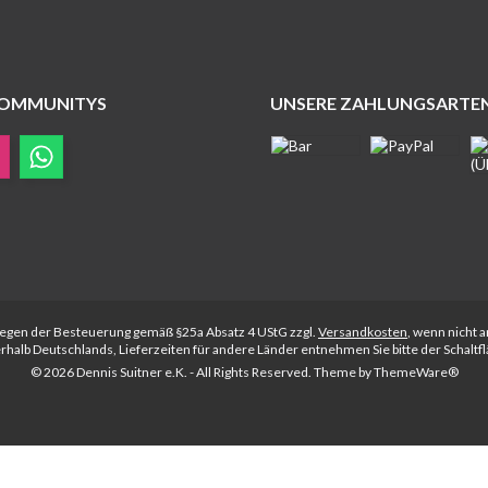
COMMUNITYS
UNSERE ZAHLUNGSARTE
rliegen der Besteuerung gemäß §25a Absatz 4 UStG zzgl.
Versandkosten
, wenn nicht 
nerhalb Deutschlands, Lieferzeiten für andere Länder entnehmen Sie bitte der Schalt
© 2026 Dennis Suitner e.K. - All Rights Reserved. Theme by
ThemeWare®