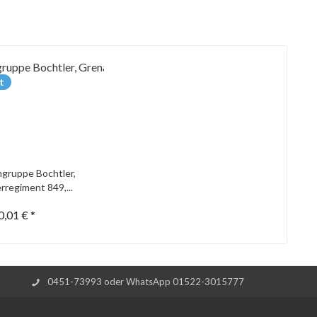
t
gruppe Bochtler,
rregiment 849,...
0,01 € *
0451-73993 oder WhatsApp 01522-3015777