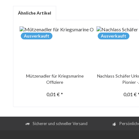
Ähnliche Artikel
Ausverkauft
Ausverkauft
Mützenadler für Kriegsmarine
Nachlass Schäfer Urk
Offiziere
Pionier -.
0,01 € *
0,01 € 
Sicherer und schneller Versand
Persönlich