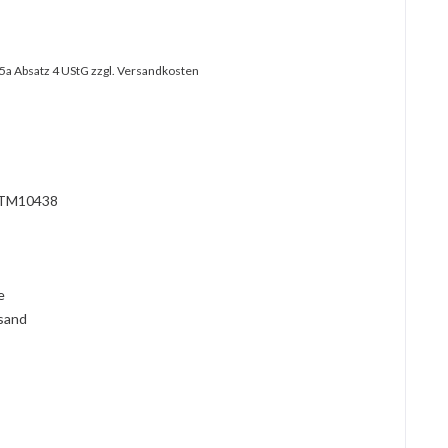
25a Absatz 4 UStG
zzgl. Versandkosten
?
TM10438
l
ie
rsand