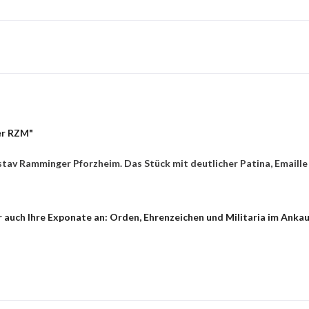
er RZM"
av Ramminger Pforzheim. Das Stück mit deutlicher Patina, Emaille vö
auch Ihre Exponate an: Orden, Ehrenzeichen und Militaria im Ankauf