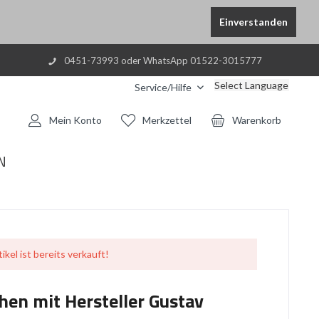
Einverstanden
0451-73993 oder WhatsApp 01522-3015777
Select Language
Service/Hilfe
Mein Konto
Merkzettel
Warenkorb
N
ikel ist bereits verkauft!
hen mit Hersteller Gustav