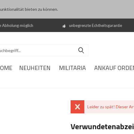
nktionalität bieten zu können.
e Abholung möglich
unbegrenzte Echtheitsgarantie
OME
NEUHEITEN
MILITARIA
ANKAUF ORDE
Leider zu spät! Dieser Art
Verwundetenabzeic