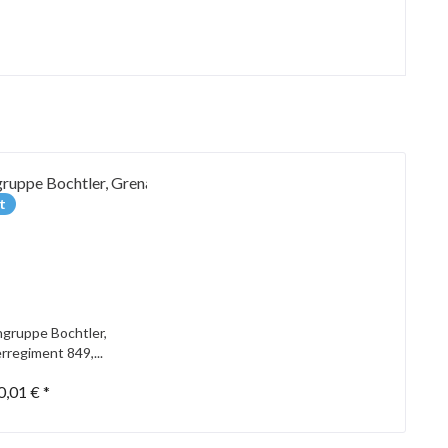
t
gruppe Bochtler,
rregiment 849,...
0,01 € *