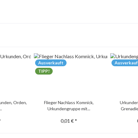
Ausverkauft
Ausverkauf
TIPP!
unden, Orden,
Flieger Nachlass Komnick,
Urkunden
..
Urkundengruppe mit...
Grenadie
*
0,01 € *