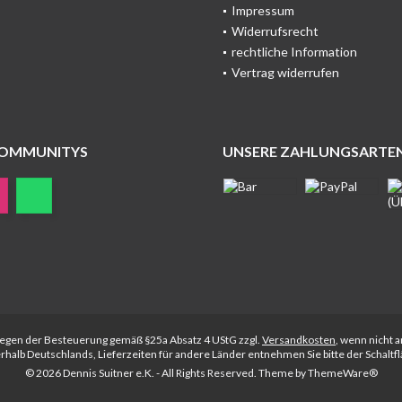
Impressum
Widerrufsrecht
rechtliche Information
Vertrag widerrufen
COMMUNITYS
UNSERE ZAHLUNGSARTE
rliegen der Besteuerung gemäß §25a Absatz 4 UStG zzgl.
Versandkosten
, wenn nicht 
nerhalb Deutschlands, Lieferzeiten für andere Länder entnehmen Sie bitte der Schalt
© 2026 Dennis Suitner e.K. - All Rights Reserved. Theme by
ThemeWare®