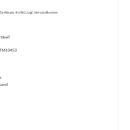
25a Absatz 4 UStG
zzgl. Versandkosten
tikel?
TM10453
l
ie
rsand