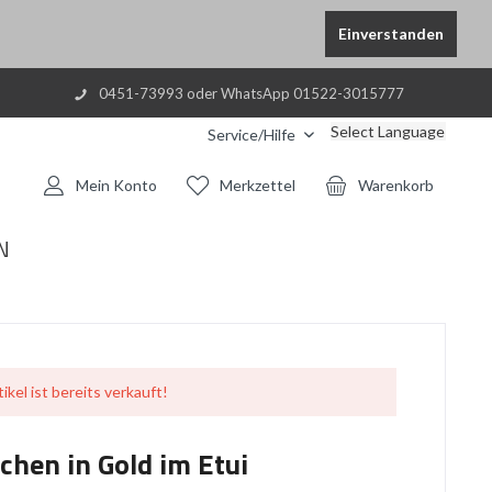
Einverstanden
0451-73993 oder WhatsApp 01522-3015777
Select Language
Service/Hilfe
Mein Konto
Merkzettel
Warenkorb
N
ikel ist bereits verkauft!
hen in Gold im Etui