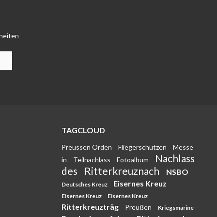
heiten
TAGCLOUD
Preussen Orden
Fliegerschützen
Messe
Nachlass
in
Teilnachlass
Fotoalbum
des
Ritterkreuznach
NSBO
Eisernes Kreuz
Deutsches Kreuz
Eisernes Kreuz
Eisernes Kreuz
Ritterkreuzträg
Preußen
Kriegsmarine