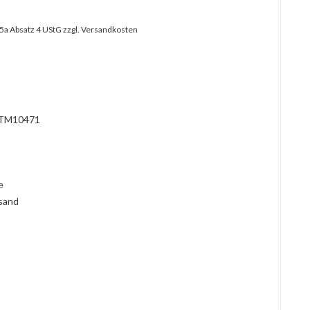
25a Absatz 4 UStG
zzgl. Versandkosten
?
TM10471
l
ie
rsand