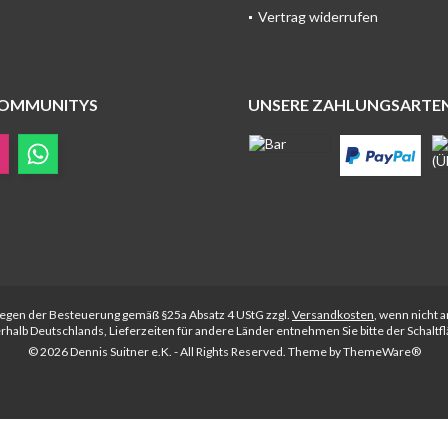
Vertrag widerrufen
COMMUNITYS
UNSERE ZAHLUNGSARTE
rliegen der Besteuerung gemäß §25a Absatz 4 UStG zzgl.
Versandkosten
, wenn nicht 
nerhalb Deutschlands, Lieferzeiten für andere Länder entnehmen Sie bitte der Schalt
© 2026 Dennis Suitner e.K. - All Rights Reserved. Theme by
ThemeWare®