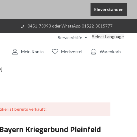
Einverstanden
0451-73993 oder WhatsApp 01522-3015777
Select Language
Service/Hilfe
Mein Konto
Merkzettel
Warenkorb
N
ikel ist bereits verkauft!
Bayern Kriegerbund Pleinfeld