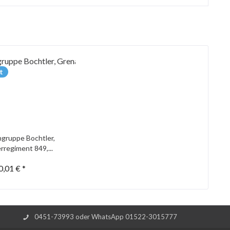
t
gruppe Bochtler,
rregiment 849,...
0,01 € *
0451-73993 oder WhatsApp 01522-3015777