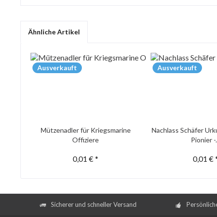
Ähnliche Artikel
Ausverkauft
Ausverkauft
Mützenadler für Kriegsmarine
Nachlass Schäfer Urk
Offiziere
Pionier -.
0,01 € *
0,01 € 
Sicherer und schneller Versand
Persönlich