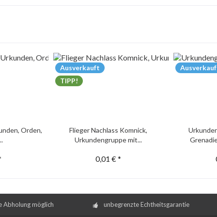
Ausverkauft
Ausverkauf
TIPP!
unden, Orden,
Flieger Nachlass Komnick,
Urkunden
..
Urkundengruppe mit...
Grenadie
*
0,01 € *
e Abholung möglich
unbegrenzte Echtheitsgarantie