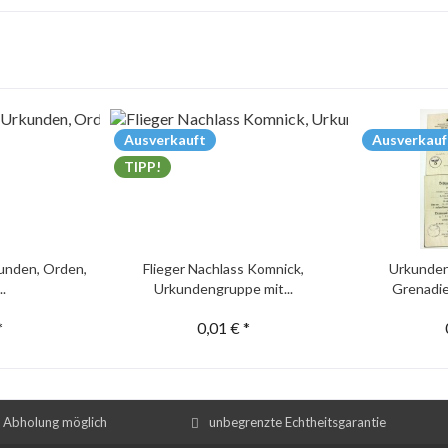
Ausverkauft
Ausverkauf
TIPP!
unden, Orden,
Flieger Nachlass Komnick,
Urkunden
..
Urkundengruppe mit...
Grenadie
*
0,01 € *
e Abholung möglich
unbegrenzte Echtheitsgarantie