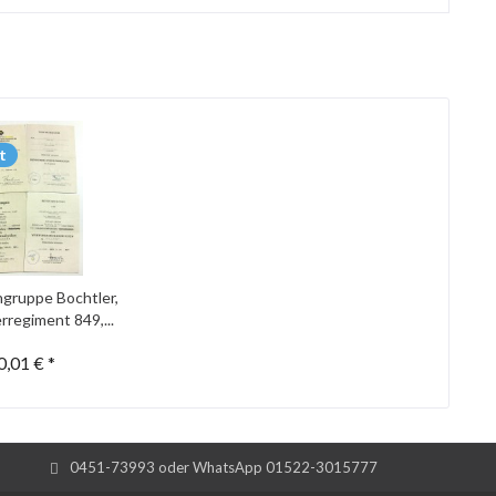
t
gruppe Bochtler,
rregiment 849,...
0,01 € *
0451-73993 oder WhatsApp 01522-3015777