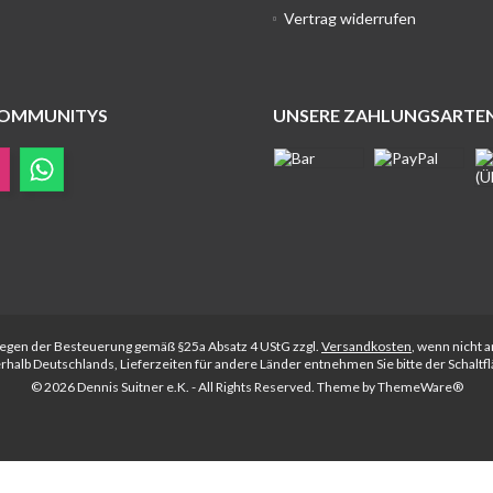
Vertrag widerrufen
COMMUNITYS
UNSERE ZAHLUNGSARTE
rliegen der Besteuerung gemäß §25a Absatz 4 UStG zzgl.
Versandkosten
, wenn nicht 
nerhalb Deutschlands, Lieferzeiten für andere Länder entnehmen Sie bitte der Schalt
© 2026 Dennis Suitner e.K. - All Rights Reserved. Theme by
ThemeWare®