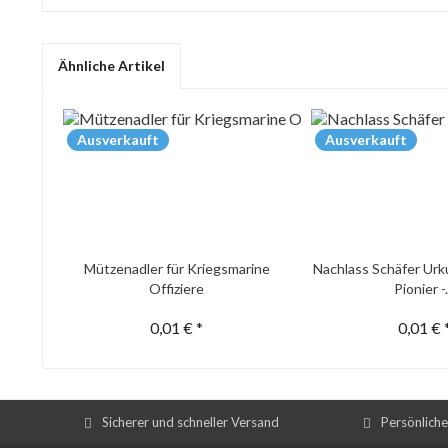
Ähnliche Artikel
Ausverkauft
Ausverkauft
Mützenadler für Kriegsmarine
Nachlass Schäfer Urk
Offiziere
Pionier -.
0,01 € *
0,01 € 
Sicherer und schneller Versand
Persönlich