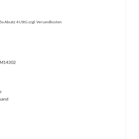
25a Absatz 4 UStG
zzgl. Versandkosten
M14302
l
ie
rsand