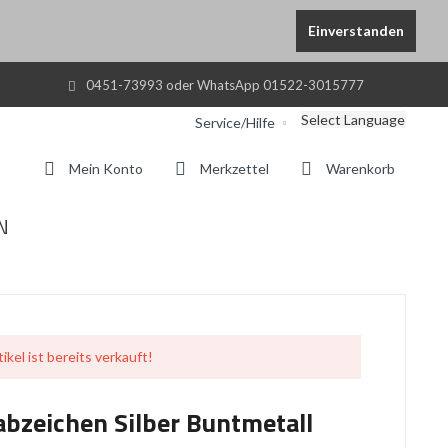
Einverstanden
0451-73993 oder WhatsApp 01522-3015777
Select Language
Service/Hilfe
Mein Konto
Merkzettel
Warenkorb
N
ikel ist bereits verkauft!
abzeichen Silber Buntmetall