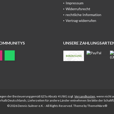
Impressum
Widerrufsrecht
rechtliche Information
Vertrag widerrufen
COMMUNITYS
UNSERE ZAHLUNGSARTE
rliegen der Besteuerung gemäß §25a Absatz 4 UStG zzgl.
Versandkosten
, wenn nicht 
nerhalb Deutschlands, Lieferzeiten für andere Länder entnehmen Sie bitte der Schalt
© 2026 Dennis Suitner e.K. - All Rights Reserved. Theme by
ThemeWare®