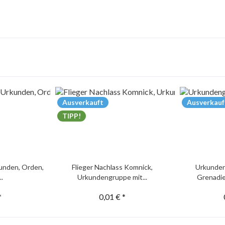
Ausverkauft
Ausverkauf
TIPP!
unden, Orden,
Flieger Nachlass Komnick,
Urkunden
..
Urkundengruppe mit...
Grenadie
*
0,01 € *