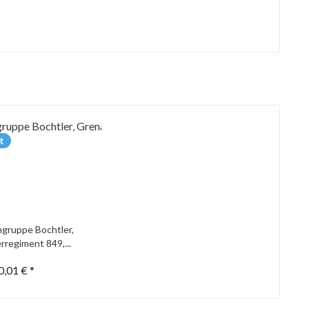
t
gruppe Bochtler,
rregiment 849,...
0,01 € *