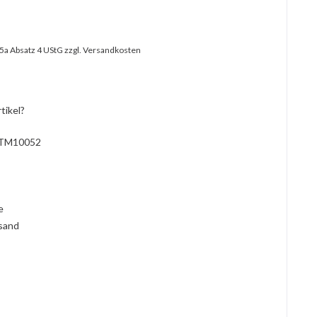
25a Absatz 4 UStG
zzgl. Versandkosten
tikel?
TM10052
l
ie
rsand