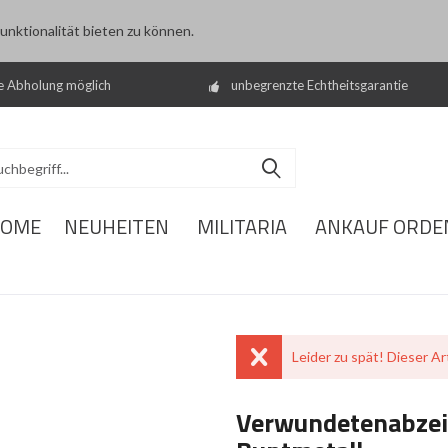
nktionalität bieten zu können.
e Abholung möglich
unbegrenzte Echtheitsgarantie
OME
NEUHEITEN
MILITARIA
ANKAUF ORDE
Leider zu spät! Dieser Art
Verwundetenabzeic