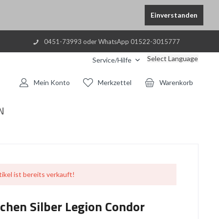
Einverstanden
0451-73993 oder WhatsApp 01522-3015777
Select Language
Service/Hilfe
Mein Konto
Merkzettel
Warenkorb
N
ikel ist bereits verkauft!
hen Silber Legion Condor