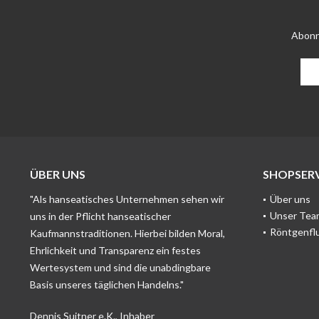
Abonn
ÜBER UNS
SHOPSERV
"Als hanseatisches Unternehmen sehen wir
Über uns
Unser Tea
uns in der Pflicht hanseatischer
Röntgenfl
Kaufmannstraditionen. Hierbei bilden Moral,
Ehrlichkeit und Transparenz ein festes
Wertesystem und sind die unabdingbare
Basis unseres täglichen Handelns."
Dennis Suitner e.K., Inhaber