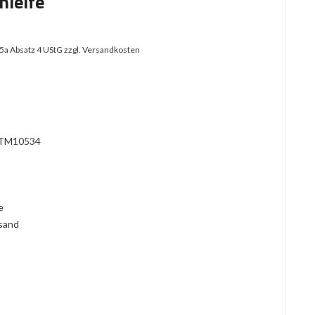
hleife
25a Absatz 4 UStG
zzgl. Versandkosten
TM10534
l
ie
rsand