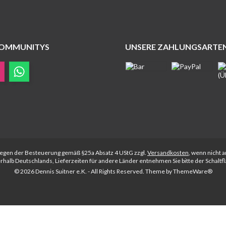
COMMUNITYS
UNSERE ZAHLUNGSARTE
rliegen der Besteuerung gemäß §25a Absatz 4 UStG zzgl.
Versandkosten
, wenn nicht 
nerhalb Deutschlands, Lieferzeiten für andere Länder entnehmen Sie bitte der Schalt
© 2026 Dennis Suitner e.K. - All Rights Reserved. Theme by
ThemeWare®