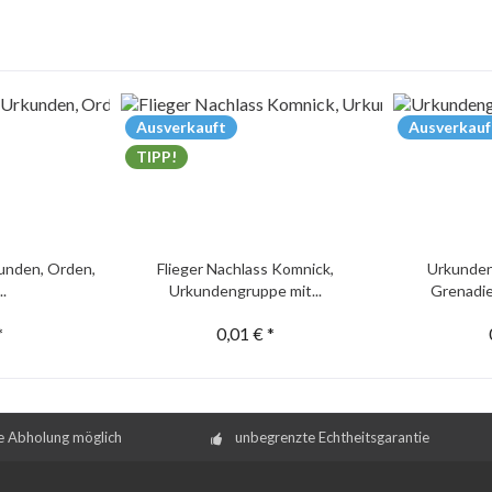
Ausverkauft
Ausverkauf
TIPP!
unden, Orden,
Flieger Nachlass Komnick,
Urkunden
..
Urkundengruppe mit...
Grenadie
*
0,01 € *
e Abholung möglich
unbegrenzte Echtheitsgarantie