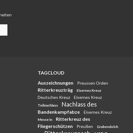
heiten
TAGCLOUD
Auszeichnungen
Preussen Orden
Ritterkreuzträg
Eisernes Kreuz
Deutsches Kreuz
Eisernes Kreuz
Nachlass des
Teilnachlass
Bandenkampfabze
Eisernes Kreuz
Ritterkreuz des
Messe in
Fliegerschützen
Preußen
Grabendolch