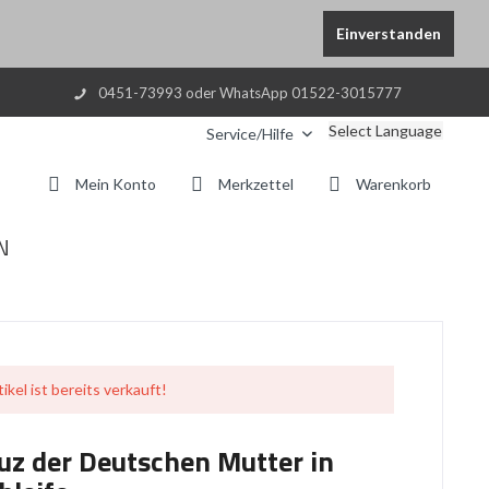
Einverstanden
0451-73993 oder WhatsApp 01522-3015777
Select Language
Service/Hilfe
Mein Konto
Merkzettel
Warenkorb
N
ikel ist bereits verkauft!
uz der Deutschen Mutter in