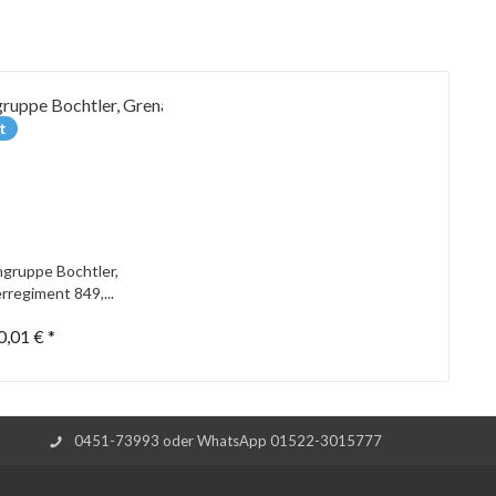
t
gruppe Bochtler,
rregiment 849,...
0,01 € *
0451-73993 oder WhatsApp 01522-3015777