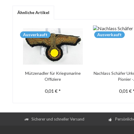
Ähnliche Artikel
Ausverkauft
Ausverkauft
Mützenadler für Kriegsmarine
Nachlass Schäfer Urk
Offiziere
Pionier -.
0,01 € *
0,01 € 
Sicherer und schneller Versand
Persönlich