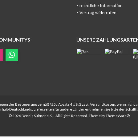
rechtliche Information
Vertrag widerrufen
COMMUNITYS
UNSERE ZAHLUNGSARTE
rliegen der Besteuerung gemäß §25a Absatz 4 UStG zzgl.
Versandkosten
, wenn nicht 
nerhalb Deutschlands, Lieferzeiten für andere Länder entnehmen Sie bitte der Schalt
© 2026 Dennis Suitner e.K. - All Rights Reserved. Theme by
ThemeWare®