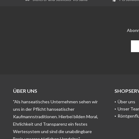
Abonn
ÜBER UNS
SHOPSERV
"Als hanseatisches Unternehmen sehen wir
Über uns
Unser Tea
uns in der Pflicht hanseatischer
Röntgenfl
Kaufmannstraditionen. Hierbei bilden Moral,
Ehrlichkeit und Transparenz ein festes
Wertesystem und sind die unabdingbare
Basis unseres täglichen Handelns."