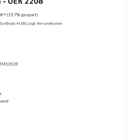
n - OEK 2208
€ *
(19,7% gespart)
25a Absatz 4 UStG
zzgl. Versandkosten
?
TM10539
l
ie
rsand