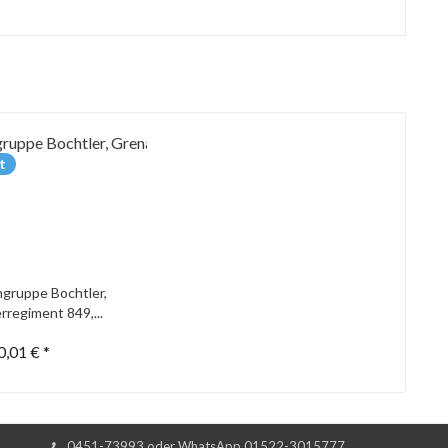
t
gruppe Bochtler,
rregiment 849,...
0,01 € *
0451-73993 oder WhatsApp 01522-3015777