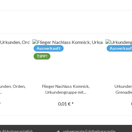
Ausverkauft
Ausverkauf
TIPP!
unden, Orden,
Flieger Nachlass Komnick,
Urkunden
..
Urkundengruppe mit...
Grenadie
*
0,01 € *
e Abholung möglich
unbegrenzte Echtheitsgarantie