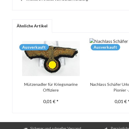
Ähnliche Artikel
Ausverkauft
Ausverkauft
Mützenadler für Kriegsmarine
Nachlass Schäfer Urk
Offiziere
Pionier -.
0,01 € *
0,01 € 
Sicherer und schneller Versand
Persönlich