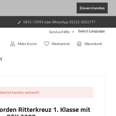
Einverstanden
0451-73993 oder WhatsApp 01522-3015777
Select Language
Service/Hilfe
Mein Konto
Merkzettel
Warenkorb
N
ikel ist bereits verkauft!
rden Ritterkreuz 1. Klasse mit