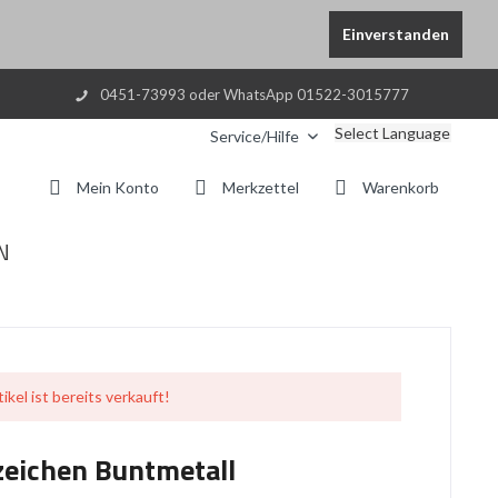
Einverstanden
0451-73993 oder WhatsApp 01522-3015777
Select Language
Service/Hilfe
Mein Konto
Merkzettel
Warenkorb
N
ikel ist bereits verkauft!
zeichen Buntmetall