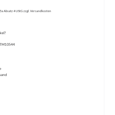
25a Absatz 4 UStG
zzgl. Versandkosten
kel?
TM10544
l
ie
rsand