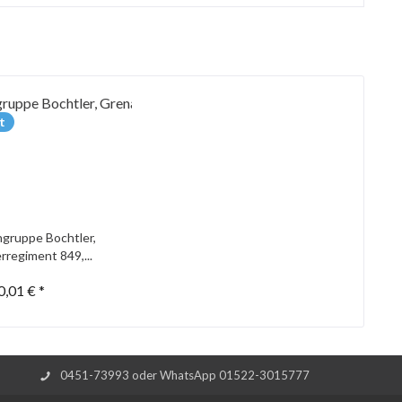
t
gruppe Bochtler,
rregiment 849,...
0,01 € *
0451-73993 oder WhatsApp 01522-3015777