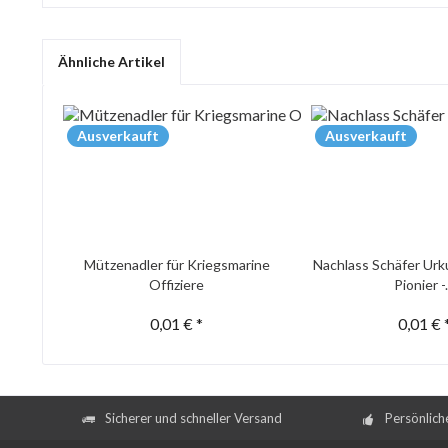
Ähnliche Artikel
Ausverkauft
Ausverkauft
Mützenadler für Kriegsmarine
Nachlass Schäfer Urk
Offiziere
Pionier -.
0,01 € *
0,01 € 
Sicherer und schneller Versand
Persönlich