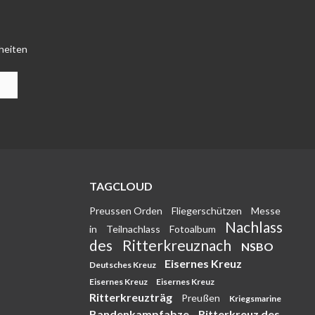
heiten
TAGCLOUD
Preussen Orden
Fliegerschützen
Messe
Nachlass
in
Teilnachlass
Fotoalbum
des
Ritterkreuznach
NSBO
Eisernes Kreuz
Deutsches Kreuz
Eisernes Kreuz
Eisernes Kreuz
Ritterkreuzträg
Preußen
Kriegsmarine
Bandenkampfabze
Ritterkreuz des