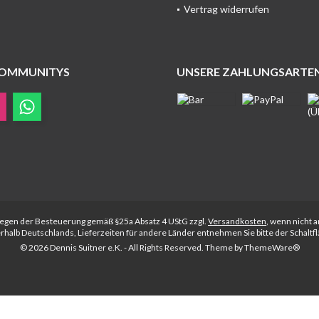
Vertrag widerrufen
COMMUNITYS
UNSERE ZAHLUNGSARTE
rliegen der Besteuerung gemäß §25a Absatz 4 UStG zzgl.
Versandkosten
, wenn nicht 
nerhalb Deutschlands, Lieferzeiten für andere Länder entnehmen Sie bitte der Schalt
© 2026 Dennis Suitner e.K. - All Rights Reserved. Theme by
ThemeWare®