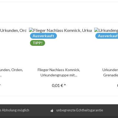
Ausverkauft
Ausverkauf
TIPP!
unden, Orden,
Flieger Nachlass Komnick,
Urkunden
..
Urkundengruppe mit...
Grenadie
*
0,01 € *
e Abholung möglich
unbegrenzte Echtheitsgarantie