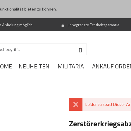
nktionalität bieten zu können.
e Abholung möglich
unbegrenzte Echtheitsgarantie
OME
NEUHEITEN
MILITARIA
ANKAUF ORDE
Leider zu spät! Dieser Art
Zerstörerkriegsab