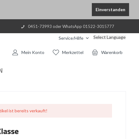
Einverstanden
0451-73993 oder WhatsApp 01522-3015777
Select Language
Service/Hilfe
Mein Konto
Merkzettel
Warenkorb
N
ikel ist bereits verkauft!
Klasse