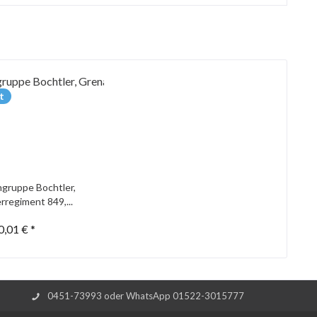
t
gruppe Bochtler,
rregiment 849,...
0,01 € *
0451-73993 oder WhatsApp 01522-3015777