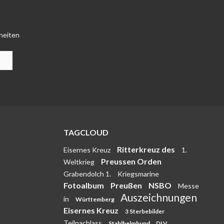
heiten
TAGCLOUD
Ritterkreuz des
Eisernes Kreuz
1.
Preussen Orden
Weltkrieg
Grabendolch 1.
Kriegsmarine
Fotoalbum
Preußen
NSBO
Messe
Auszeichnungen
in
Württemberg
Eisernes Kreuz
3 Sterbebilder
Teilnachlass
Stahlhelmbund
DLV