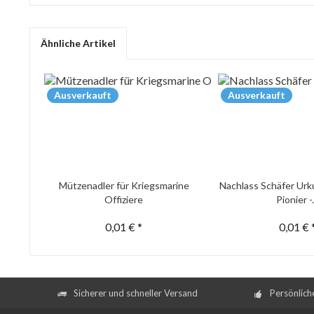
Ähnliche Artikel
Ausverkauft
Ausverkauft
Mützenadler für Kriegsmarine
Nachlass Schäfer Urk
Offiziere
Pionier -.
0,01 € *
0,01 € 
Sicherer und schneller Versand
Persönlich