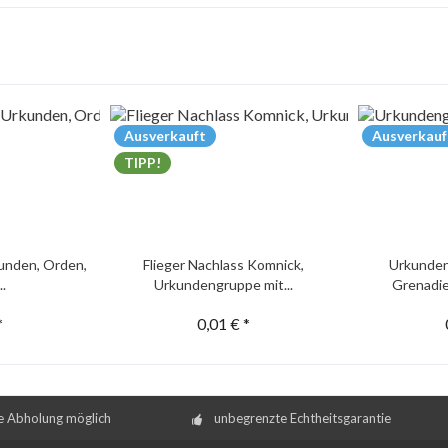
Ausverkauft
Ausverkauf
TIPP!
unden, Orden,
Flieger Nachlass Komnick,
Urkunden
..
Urkundengruppe mit...
Grenadie
*
0,01 € *
e Abholung möglich
unbegrenzte Echtheitsgarantie