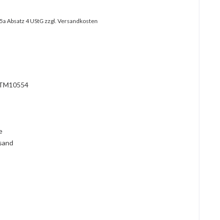
25a Absatz 4 UStG
zzgl. Versandkosten
?
TM10554
l
ie
rsand