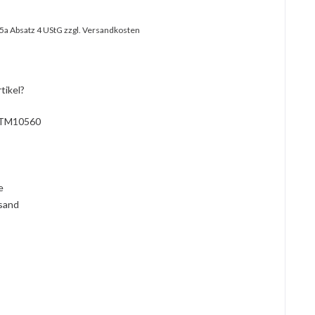
25a Absatz 4 UStG
zzgl. Versandkosten
tikel?
TM10560
l
ie
rsand