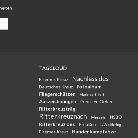
heiten
TAGCLOUD
Nachlass des
Eisernes Kreuz
Fotoalbum
Deutsches Kreuz
Fliegerschützen
Marineartilleri
Auszeichnungen
Preussen Orden
Ritterkreuzträg
Ritterkreuznach
NSBO
Messe in
Ritterkreuz des
Preußen
1. Weltkrieg
Bandenkampfabze
Eisernes Kreuz