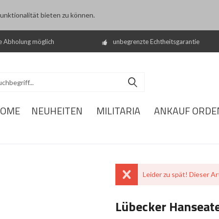
nktionalität bieten zu können.
e Abholung möglich
unbegrenzte Echtheitsgarantie
OME
NEUHEITEN
MILITARIA
ANKAUF ORDE
Leider zu spät! Dieser Art
Lübecker Hanseat