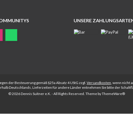
COMMUNITYS
UNSERE ZAHLUNGSARTE
rliegen der Besteuerung gemäß §25a Absatz 4 UStG zzgl.
Versandkosten
, wenn nicht 
nerhalb Deutschlands, Lieferzeiten für andere Länder entnehmen Sie bitte der Schalt
© 2026 Dennis Suitner e.K. - All Rights Reserved. Theme by
ThemeWare®