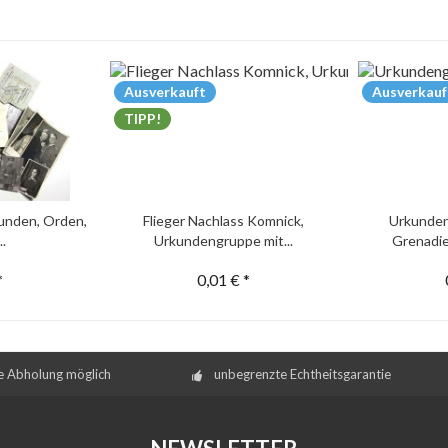
Ausverkauft
Ausverkauf
TIPP!
unden, Orden,
Flieger Nachlass Komnick,
Urkunden
..
Urkundengruppe mit...
Grenadie
*
0,01 € *
e Abholung möglich
unbegrenzte Echtheitsgarantie