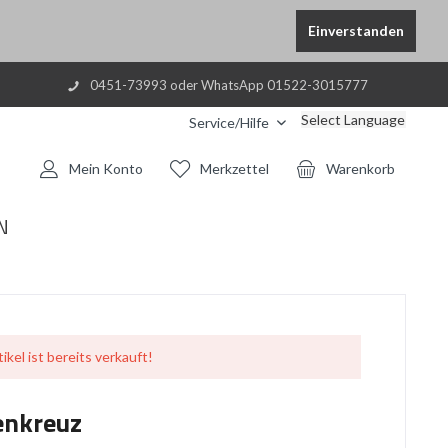
Einverstanden
0451-73993 oder WhatsApp 01522-3015777
Select Language
Service/Hilfe
Mein Konto
Merkzettel
Warenkorb
N
ikel ist bereits verkauft!
enkreuz