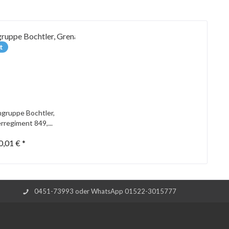
t
gruppe Bochtler,
rregiment 849,...
0,01 € *
0451-73993 oder WhatsApp 01522-3015777