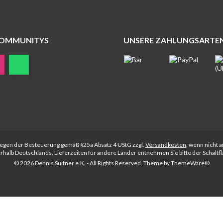
COMMUNITYS
UNSERE ZAHLUNGSARTE
rliegen der Besteuerung gemäß §25a Absatz 4 UStG zzgl.
Versandkosten
, wenn nicht 
nerhalb Deutschlands, Lieferzeiten für andere Länder entnehmen Sie bitte der Schalt
© 2026 Dennis Suitner e.K. - All Rights Reserved. Theme by
ThemeWare®