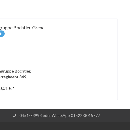
t
gruppe Bochtler,
rregiment 849,...
0,01 € *
0451-73993 oder WhatsApp 01522-3015777