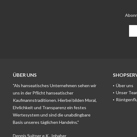
Abonn
ÜBER UNS
SHOPSERV
"Als hanseatisches Unternehmen sehen wir
Über uns
Unser Tea
uns in der Pflicht hanseatischer
Röntgenfl
Kaufmannstraditionen. Hierbei bilden Moral,
Ehrlichkeit und Transparenz ein festes
Wertesystem und sind die unabdingbare
Basis unseres täglichen Handelns."
Dennis Suitner e.K., Inhaber