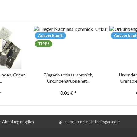
Ausverkauft
Ausverkauf
TIPP!
unden, Orden,
Flieger Nachlass Komnick,
Urkunden
..
Urkundengruppe mit...
Grenadie
*
0,01 € *
e Abholung möglich
unbegrenzte Echtheitsgarantie