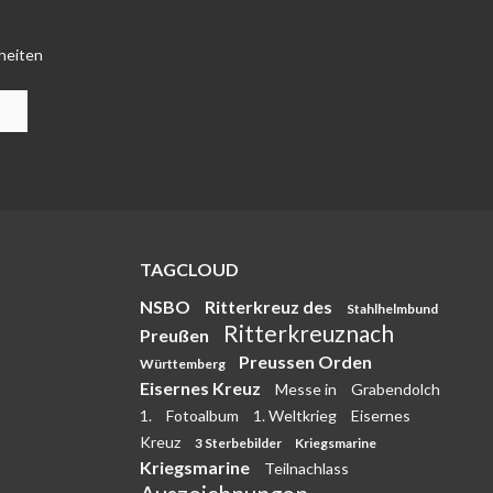
heiten
TAGCLOUD
NSBO
Ritterkreuz des
Stahlhelmbund
Ritterkreuznach
Preußen
Preussen Orden
Württemberg
Eisernes Kreuz
Messe in
Grabendolch
1.
Fotoalbum
1. Weltkrieg
Eisernes
Kreuz
3 Sterbebilder
Kriegsmarine
Kriegsmarine
Teilnachlass