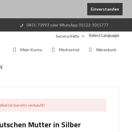
Einverstanden
0451-73993 oder WhatsApp 01522-3015777
Select Language
Service/Hilfe
Mein Konto
Merkzettel
Warenkorb
N
ikel ist bereits verkauft!
utschen Mutter in Silber