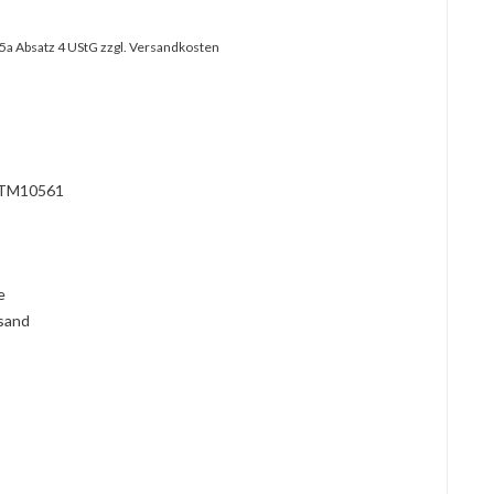
25a Absatz 4 UStG
zzgl. Versandkosten
TM10561
l
ie
rsand