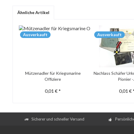
Ähnliche Artikel
Ausverkauft
Ausverkauft
Mützenadler für Kriegsmarine
Nachlass Schäfer Urk
Offiziere
Pionier -.
0,01 € *
0,01 € 
Sicherer und schneller Versand
Persönlich