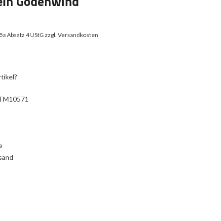
ein Godenwind
25a Absatz 4 UStG
zzgl. Versandkosten
tikel?
TM10571
l
ie
rsand