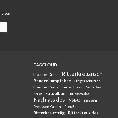
heiten
TAGCLOUD
Ritterkreuznach
Eisernes Kreuz
Bandenkampfabze
Fliegerschützen
Eisernes Kreuz
Teilnachlass
Deutsches
Fotoalbum
Kreuz
Kriegsmarine
Nachlass des
NSBO
Messe in
Preussen Orden
Preußen
Ritterkreuzträg
Ritterkreuz des