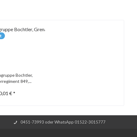
t
gruppe Bochtler,
rregiment 849,...
0,01 € *
0451-73993 oder WhatsApp 01522-3015777