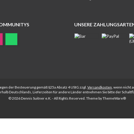
COMMUNITYS
UNSERE ZAHLUNGSARTE
rliegen der Besteuerung gemäß §25a Absatz 4 UStG zzgl.
Versandkosten
, wenn nicht 
nerhalb Deutschlands, Lieferzeiten für andere Länder entnehmen Sie bitte der Schalt
© 2026 Dennis Suitner e.K. - All Rights Reserved. Theme by
ThemeWare®