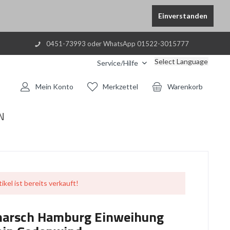
Einverstanden
0451-73993 oder WhatsApp 01522-3015777
Select Language
Service/Hilfe
Mein Konto
Merkzettel
Warenkorb
N
ikel ist bereits verkauft!
marsch Hamburg Einweihung