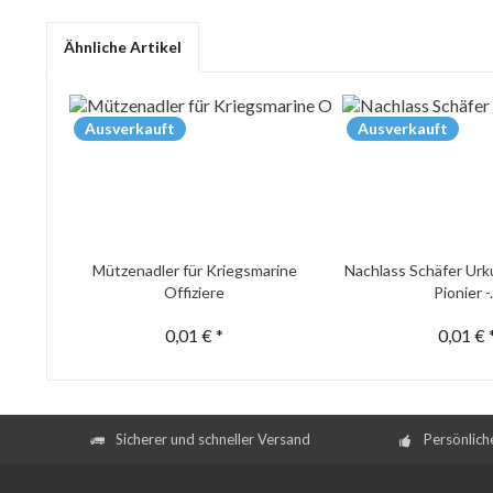
Ähnliche Artikel
Ausverkauft
Ausverkauft
Mützenadler für Kriegsmarine
Nachlass Schäfer Urk
Offiziere
Pionier -.
0,01 € *
0,01 € 
Sicherer und schneller Versand
Persönlich