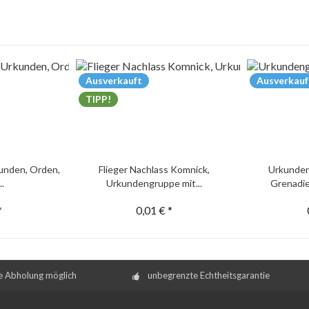
Ausverkauft
Ausverkauf
TIPP!
unden, Orden,
Flieger Nachlass Komnick,
Urkunden
..
Urkundengruppe mit...
Grenadie
*
0,01 € *
e Abholung möglich
unbegrenzte Echtheitsgarantie