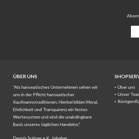
Abonn
ÜBER UNS
SHOPSERV
"Als hanseatisches Unternehmen sehen wir
Über uns
Unser Tea
uns in der Pflicht hanseatischer
Röntgenfl
Kaufmannstraditionen. Hierbei bilden Moral,
Ehrlichkeit und Transparenz ein festes
Wertesystem und sind die unabdingbare
Basis unseres täglichen Handelns."
Dennis Suitner e.K., Inhaber