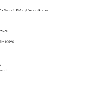
25a Absatz 4 UStG
zzgl. Versandkosten
tikel?
TM10590
l
ie
rsand