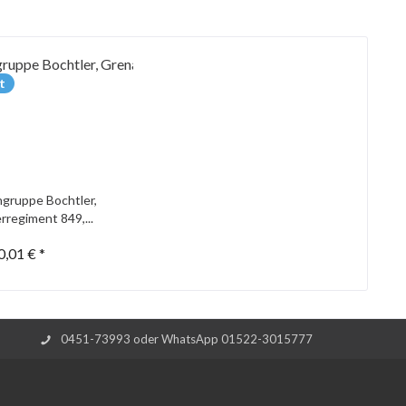
t
gruppe Bochtler,
rregiment 849,...
0,01 € *
0451-73993 oder WhatsApp 01522-3015777