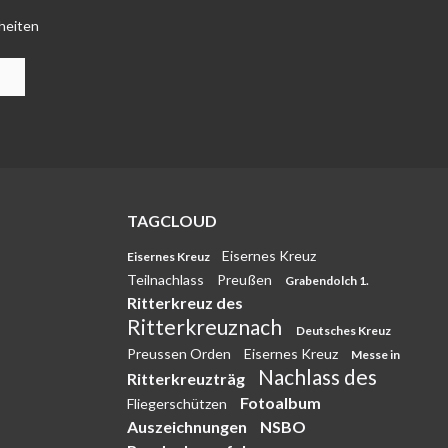
heiten
TAGCLOUD
Eisernes Kreuz
Eisernes Kreuz
Teilnachlass
Preußen
Grabendolch 1.
Ritterkreuz des
Ritterkreuznach
Deutsches Kreuz
Preussen Orden
Eisernes Kreuz
Messe in
Nachlass des
Ritterkreuzträg
Fotoalbum
Fliegerschützen
Auszeichnungen
NSBO