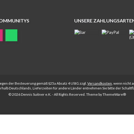
COMMUNITYS
UNSERE ZAHLUNGSARTE
rliegen der Besteuerung gemäß §25a Absatz 4 UStG zzgl.
Versandkosten
, wenn nicht 
nerhalb Deutschlands, Lieferzeiten für andere Länder entnehmen Sie bitte der Schalt
© 2026 Dennis Suitner e.K. - All Rights Reserved. Theme by
ThemeWare®