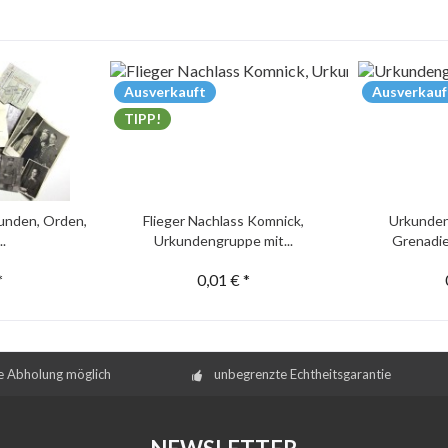
Ausverkauft
Ausverkauf
TIPP!
unden, Orden,
Flieger Nachlass Komnick,
Urkunden
..
Urkundengruppe mit...
Grenadie
*
0,01 € *
e Abholung möglich
unbegrenzte Echtheitsgarantie