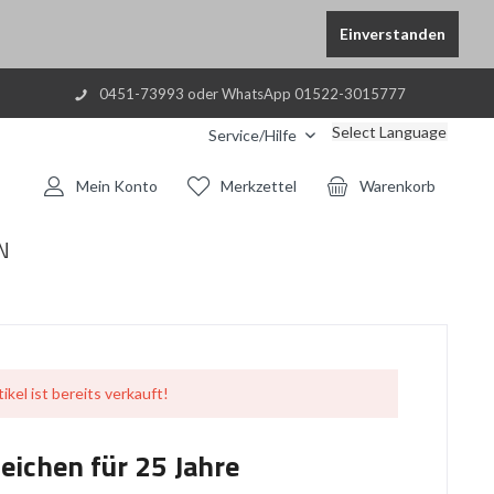
Einverstanden
0451-73993 oder WhatsApp 01522-3015777
Select Language
Service/Hilfe
Mein Konto
Merkzettel
Warenkorb
N
ikel ist bereits verkauft!
eichen für 25 Jahre