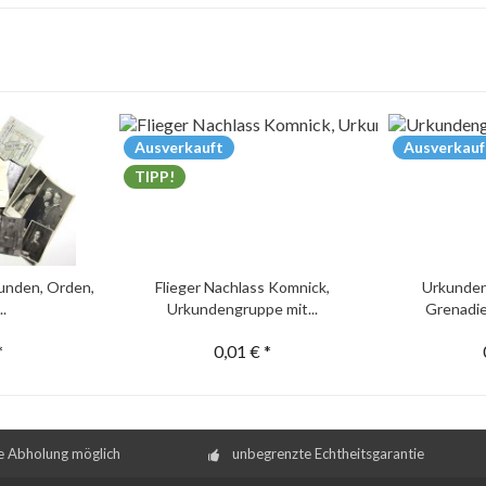
Ausverkauft
Ausverkauf
TIPP!
unden, Orden,
Flieger Nachlass Komnick,
Urkunden
..
Urkundengruppe mit...
Grenadie
*
0,01 € *
e Abholung möglich
unbegrenzte Echtheitsgarantie