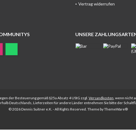
Vertrag widerrufen
COMMUNITYS
UNSERE ZAHLUNGSARTE
rliegen der Besteuerung gemäß §25a Absatz 4 UStG zzgl.
Versandkosten
, wenn nicht 
nerhalb Deutschlands, Lieferzeiten für andere Länder entnehmen Sie bitte der Schalt
© 2026 Dennis Suitner e.K. - All Rights Reserved. Theme by
ThemeWare®