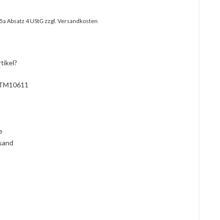
25a Absatz 4 UStG
zzgl. Versandkosten
tikel?
TM10611
l
ie
rsand