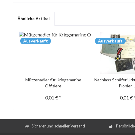
Ähnliche Artikel
Ausverkauft
Ausverkauft
Mützenadler für Kriegsmarine
Nachlass Schäfer Urk
Offiziere
Pionier -.
0,01 € *
0,01 € 
Sicherer und schneller Versand
Persönlich