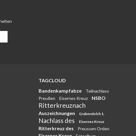
heiten
TAGCLOUD
Bandenkampfabze
Teilnachlass
NSBO
Preußen
Eisernes Kreuz
Ritterkreuznach
Auszeichnungen
Grabendolch 1.
Nachlass des
Eisernes Kreuz
Ritterkreuz des
Preussen Orden
Eisernes Kreuz
Fotoalbum