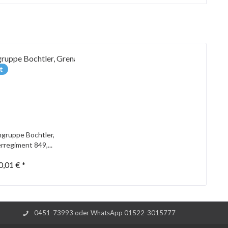
t
gruppe Bochtler,
rregiment 849,...
0,01 € *
0451-73993 oder WhatsApp 01522-3015777