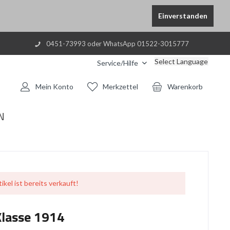
Einverstanden
0451-73993 oder WhatsApp 01522-3015777
Select Language
Service/Hilfe
Mein Konto
Merkzettel
Warenkorb
N
ikel ist bereits verkauft!
Klasse 1914