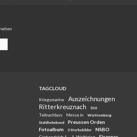
heiten
TAGCLOUD
Auszeichnungen
Kriegsmarine
Ritterkreuznach
DLV
Teilnachlass
Messe in
Württemberg
Preussen Orden
Stahlhelmbund
Fotoalbum
NSBO
3 Sterbebilder
Eisernes
Grabendolch 1.
1. Weltkrieg