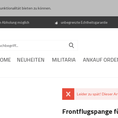
nktionalität bieten zu können.
e Abholung möglich
unbegrenzte Echtheitsgarantie
OME
NEUHEITEN
MILITARIA
ANKAUF ORDE
Leider zu spät! Dieser Art
Frontflugspange f