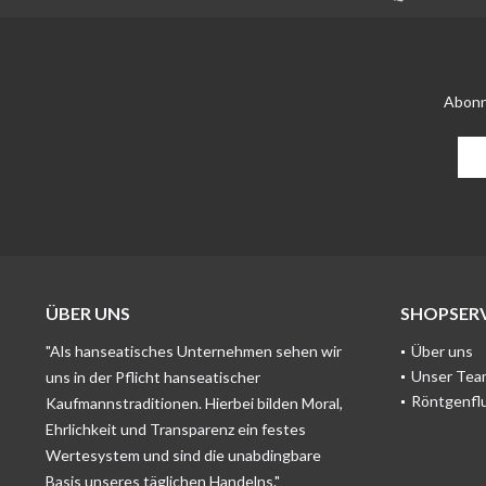
Abonn
ÜBER UNS
SHOPSERV
"Als hanseatisches Unternehmen sehen wir
Über uns
Unser Tea
uns in der Pflicht hanseatischer
Röntgenfl
Kaufmannstraditionen. Hierbei bilden Moral,
Ehrlichkeit und Transparenz ein festes
Wertesystem und sind die unabdingbare
Basis unseres täglichen Handelns."