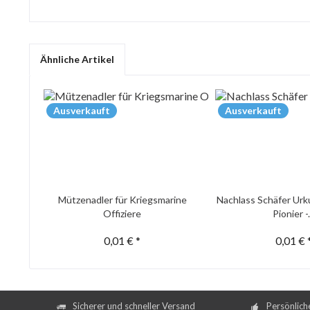
Ähnliche Artikel
Ausverkauft
Ausverkauft
Mützenadler für Kriegsmarine
Nachlass Schäfer Urk
Offiziere
Pionier -.
0,01 € *
0,01 € 
Sicherer und schneller Versand
Persönlich