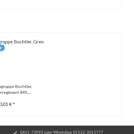
t
gruppe Bochtler,
rregiment 849,...
0,01 € *
0451-73993 oder WhatsApp 01522-3015777