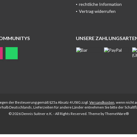
rechtliche Information
Vertrag widerrufen
COMMUNITYS
UNSERE ZAHLUNGSARTE
rliegen der Besteuerung gemäß §25a Absatz 4 UStG zzgl.
Versandkosten
, wenn nicht 
nerhalb Deutschlands, Lieferzeiten für andere Länder entnehmen Sie bitte der Schalt
© 2026 Dennis Suitner e.K. - All Rights Reserved. Theme by
ThemeWare®