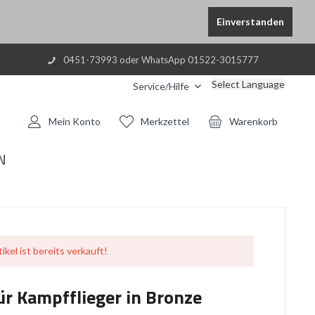
Einverstanden
0451-73993 oder WhatsApp 01522-3015777
Select Language
Service/Hilfe
Mein Konto
Merkzettel
Warenkorb
N
ikel ist bereits verkauft!
ür Kampfflieger in Bronze