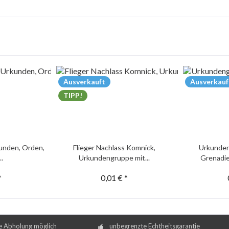
Ausverkauft
Ausverkauf
TIPP!
unden, Orden,
Flieger Nachlass Komnick,
Urkunden
..
Urkundengruppe mit...
Grenadie
*
0,01 € *
e Abholung möglich
unbegrenzte Echtheitsgarantie