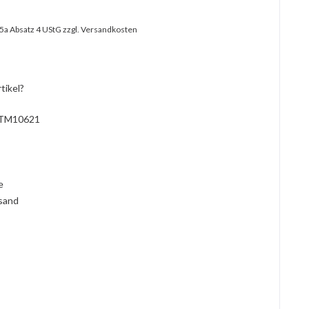
25a Absatz 4 UStG
zzgl. Versandkosten
tikel?
TM10621
l
ie
rsand