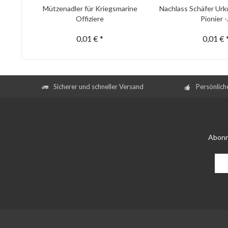
Mützenadler für Kriegsmarine
Nachlass Schäfer Urk
Offiziere
Pionier -.
0,01 € *
0,01 € 
Sicherer und schneller Versand
Persönlich
Abonn