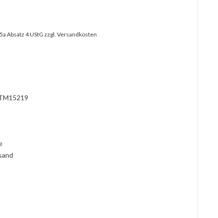
25a Absatz 4 UStG
zzgl. Versandkosten
?
TM15219
l
ie
rsand