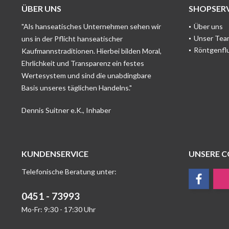
ÜBER UNS
SHOPSERV
"Als hanseatisches Unternehmen sehen wir
Über uns
Unser Tea
uns in der Pflicht hanseatischer
Röntgenfl
Kaufmannstraditionen. Hierbei bilden Moral,
Ehrlichkeit und Transparenz ein festes
Wertesystem und sind die unabdingbare
Basis unseres täglichen Handelns."
Dennis Suitner e.K., Inhaber
KUNDENSERVICE
UNSERE 
Telefonische Beratung unter:
0451 - 73993
Mo-Fr: 9:30 - 17:30 Uhr