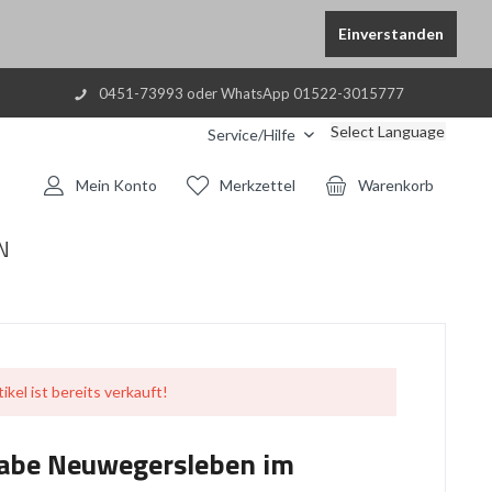
Einverstanden
0451-73993 oder WhatsApp 01522-3015777
Select Language
Service/Hilfe
Mein Konto
Merkzettel
Warenkorb
N
ikel ist bereits verkauft!
abe Neuwegersleben im