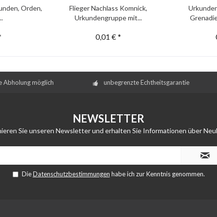
unden, Orden,
Flieger Nachlass Komnick,
Urkunden
..
Urkundengruppe mit...
Grenadie
*
0,01 € *
e Abholung möglich
unbegrenzte Echtheitsgarantie
NEWSLETTER
ieren Sie unseren Newsletter und erhalten Sie Informationen über Neu
Die
Datenschutzbestimmungen
habe ich zur Kenntnis genommen.