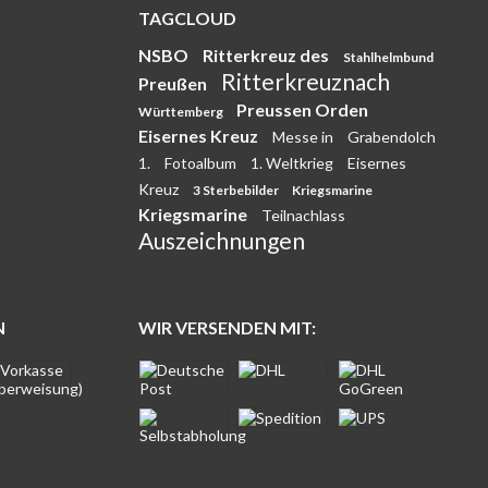
TAGCLOUD
NSBO
Ritterkreuz des
Stahlhelmbund
Ritterkreuznach
Preußen
Preussen Orden
Württemberg
Eisernes Kreuz
Messe in
Grabendolch
1.
Fotoalbum
1. Weltkrieg
Eisernes
Kreuz
3 Sterbebilder
Kriegsmarine
Kriegsmarine
Teilnachlass
Auszeichnungen
N
WIR VERSENDEN MIT: