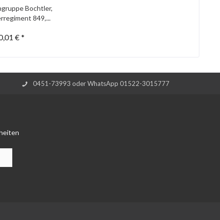
gruppe Bochtler,
rregiment 849,...
0,01 € *
0451-73993 oder WhatsApp 01522-3015777
heiten