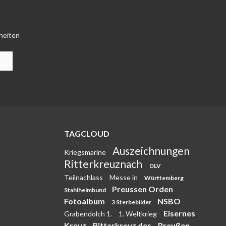
heiten
TAGCLOUD
Auszeichnungen
Kriegsmarine
Ritterkreuznach
DLV
Teilnachlass
Messe in
Württemberg
Preussen Orden
Stahlhelmbund
Fotoalbum
NSBO
3 Sterbebilder
Eisernes
Grabendolch 1.
1. Weltkrieg
Kreuz
Ritterkreuz des
Preußen