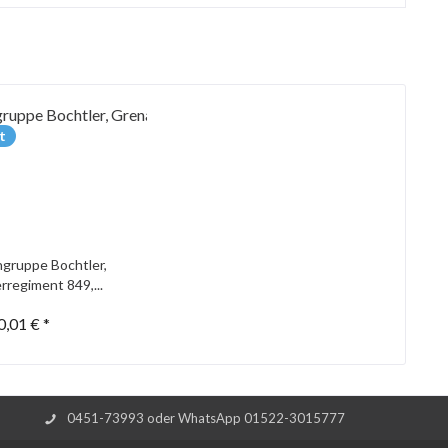
t
gruppe Bochtler,
rregiment 849,...
0,01 € *
0451-73993 oder WhatsApp 01522-3015777