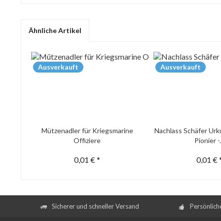
Ähnliche Artikel
Ausverkauft
Ausverkauft
Mützenadler für Kriegsmarine
Nachlass Schäfer Urk
Offiziere
Pionier -.
0,01 € *
0,01 € 
Sicherer und schneller Versand
Persönlich