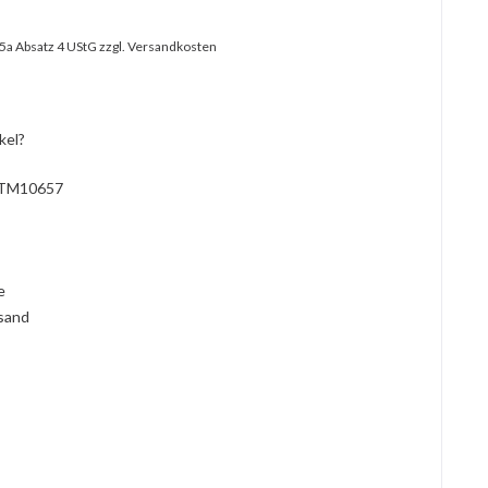
25a Absatz 4 UStG
zzgl. Versandkosten
kel?
TM10657
l
ie
rsand