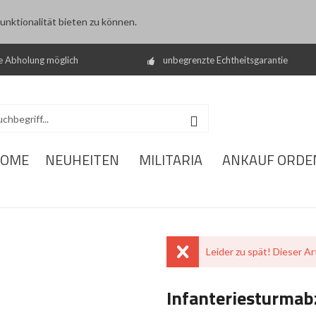
nktionalität bieten zu können.
e Abholung möglich
unbegrenzte Echtheitsgarantie
OME
NEUHEITEN
MILITARIA
ANKAUF ORDE
Leider zu spät! Dieser Art
Infanteriesturmab