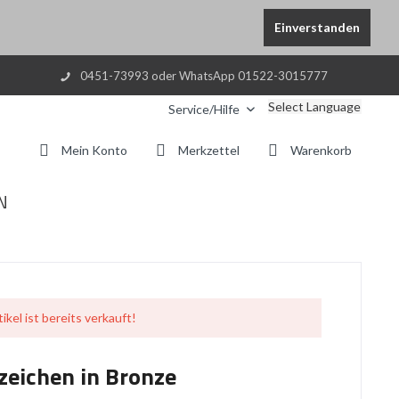
Einverstanden
0451-73993 oder WhatsApp 01522-3015777
Select Language
Service/Hilfe
Mein Konto
Merkzettel
Warenkorb
N
ikel ist bereits verkauft!
zeichen in Bronze