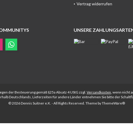
Vertrag widerrufen
COMMUNITYS
UNSERE ZAHLUNGSARTE
rliegen der Besteuerung gemäß §25a Absatz 4 UStG zzgl.
Versandkosten
, wenn nicht 
nerhalb Deutschlands, Lieferzeiten für andere Länder entnehmen Sie bitte der Schalt
© 2026 Dennis Suitner e.K. - All Rights Reserved. Theme by
ThemeWare®