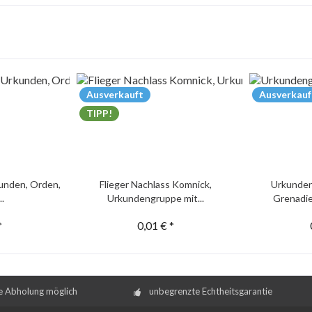
Ausverkauft
Ausverkauf
TIPP!
unden, Orden,
Flieger Nachlass Komnick,
Urkunden
..
Urkundengruppe mit...
Grenadie
*
0,01 € *
e Abholung möglich
unbegrenzte Echtheitsgarantie