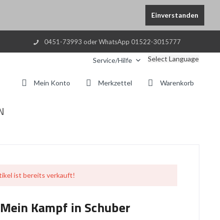
Einverstanden
0451-73993 oder WhatsApp 01522-3015777
Select Language
Service/Hilfe
Mein Konto
Merkzettel
Warenkorb
N
ikel ist bereits verkauft!
 Mein Kampf in Schuber