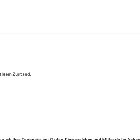
tigem Zustand.
 auch Ihre Exponate an: Orden, Ehrenzeichen und Militaria im Ankau