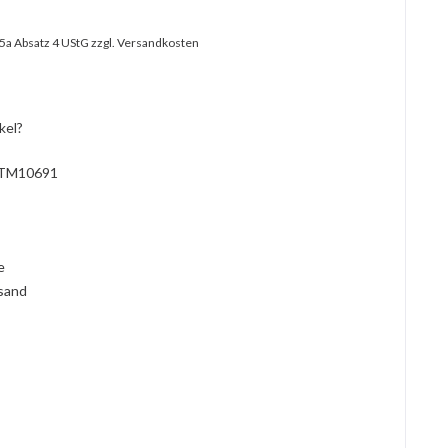
25a Absatz 4 UStG
zzgl. Versandkosten
kel?
TM10691
l
ie
rsand