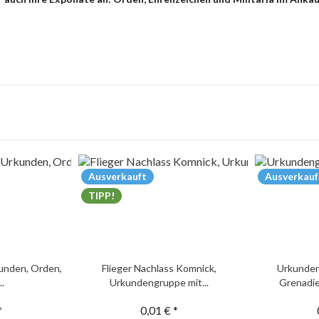
Ausverkauft
Ausverkauf
TIPP!
unden, Orden,
Flieger Nachlass Komnick,
Urkunden
..
Urkundengruppe mit...
Grenadie
*
0,01 € *