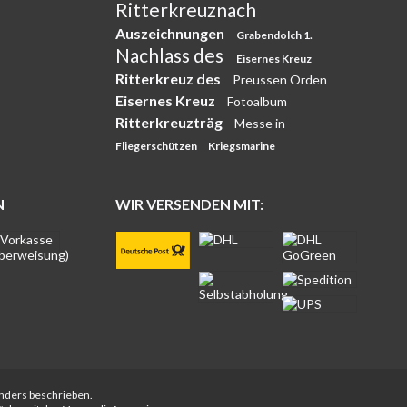
Ritterkreuznach
Auszeichnungen
Grabendolch 1.
Nachlass des
Eisernes Kreuz
Ritterkreuz des
Preussen Orden
Eisernes Kreuz
Fotoalbum
Ritterkreuzträg
Messe in
Fliegerschützen
Kriegsmarine
N
WIR VERSENDEN MIT:
anders beschrieben.