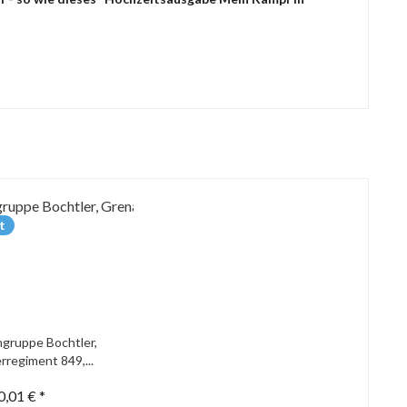
t
gruppe Bochtler,
rregiment 849,...
0,01 € *