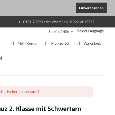
Einverstanden
0451-73993 oder WhatsApp 01522-3015777
Select Language
Service/Hilfe
Mein Konto
Merkzettel
Warenkorb
N
ikel ist bereits verkauft!
uz 2. Klasse mit Schwertern