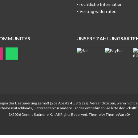
rechtliche Information
Vertrag widerrufen
COMMUNITYS
UNSERE ZAHLUNGSARTE
rliegen der Besteuerung gemäß §25a Absatz 4 UStG zzgl.
Versandkosten
, wenn nicht 
nerhalb Deutschlands, Lieferzeiten für andere Länder entnehmen Sie bitte der Schalt
© 2026 Dennis Suitner e.K. - All Rights Reserved. Theme by
ThemeWare®