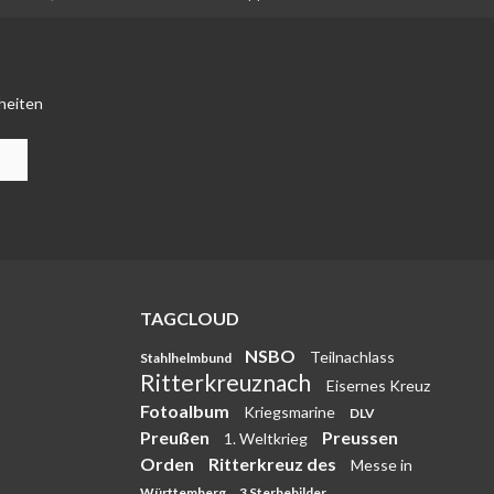
heiten
TAGCLOUD
NSBO
Teilnachlass
Stahlhelmbund
Ritterkreuznach
Eisernes Kreuz
Fotoalbum
Kriegsmarine
DLV
Preußen
Preussen
1. Weltkrieg
Orden
Ritterkreuz des
Messe in
Württemberg
3 Sterbebilder