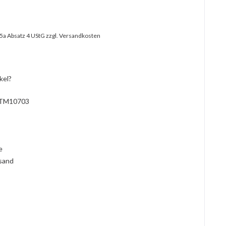
25a Absatz 4 UStG
zzgl. Versandkosten
kel?
TM10703
l
ie
rsand