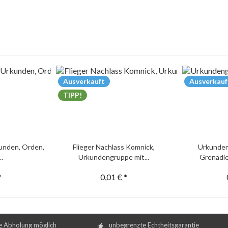
Ausverkauft
Ausverkauf
TIPP!
unden, Orden,
Flieger Nachlass Komnick,
Urkunden
..
Urkundengruppe mit...
Grenadie
*
0,01 € *
e Abholung möglich
unbegrenzte Echtheitsgarantie