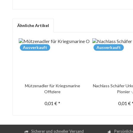
Ähnliche Artikel
Ausverkauft
Ausverkauft
Mützenadler für Kriegsmarine
Nachlass Schäfer Urk
Offiziere
Pionier -.
0,01 € *
0,01 € 
Sicherer und schneller Versand
Persönlich