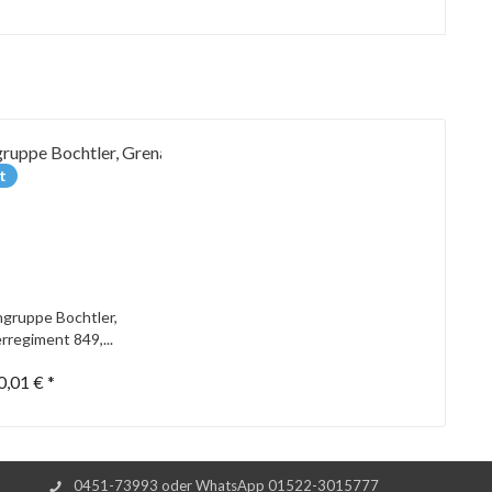
t
gruppe Bochtler,
rregiment 849,...
0,01 € *
0451-73993 oder WhatsApp 01522-3015777