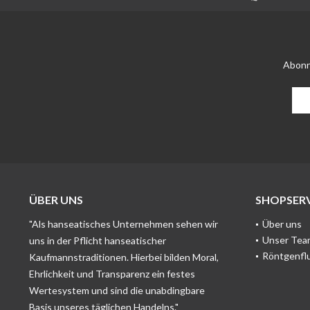
Abonn
ÜBER UNS
SHOPSERV
"Als hanseatisches Unternehmen sehen wir
Über uns
Unser Tea
uns in der Pflicht hanseatischer
Röntgenfl
Kaufmannstraditionen. Hierbei bilden Moral,
Ehrlichkeit und Transparenz ein festes
Wertesystem und sind die unabdingbare
Basis unseres täglichen Handelns."