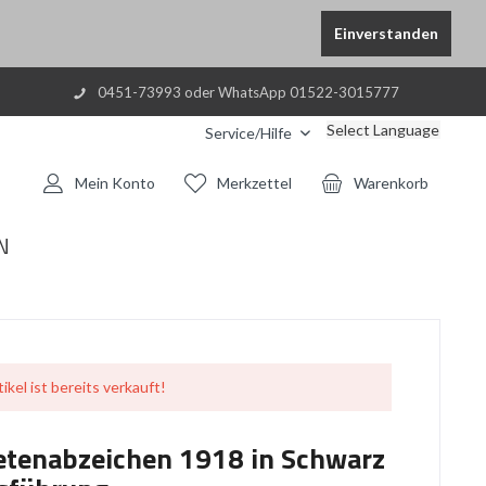
Einverstanden
0451-73993 oder WhatsApp 01522-3015777
Select Language
Service/Hilfe
Mein Konto
Merkzettel
Warenkorb
N
ikel ist bereits verkauft!
etenabzeichen 1918 in Schwarz