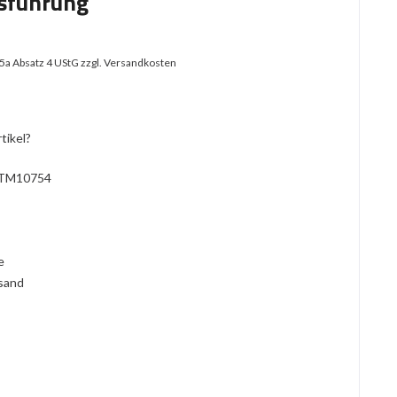
sführung
25a Absatz 4 UStG
zzgl. Versandkosten
tikel?
TM10754
l
ie
rsand