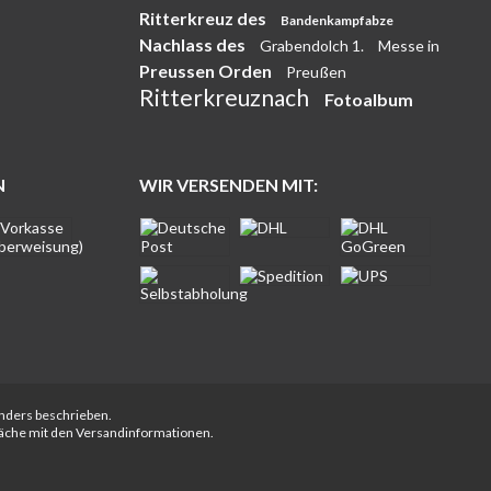
Ritterkreuz des
Bandenkampfabze
Nachlass des
Grabendolch 1.
Messe in
Preussen Orden
Preußen
Ritterkreuznach
Fotoalbum
N
WIR VERSENDEN MIT:
anders beschrieben.
fläche mit den Versandinformationen.