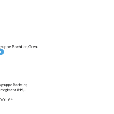
t
gruppe Bochtler,
rregiment 849,...
0,01 € *