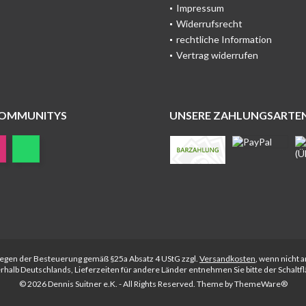
Impressum
Widerrufsrecht
rechtliche Information
Vertrag widerrufen
COMMUNITYS
UNSERE ZAHLUNGSARTE
rliegen der Besteuerung gemäß §25a Absatz 4 UStG zzgl.
Versandkosten
, wenn nicht 
nerhalb Deutschlands, Lieferzeiten für andere Länder entnehmen Sie bitte der Schalt
© 2026 Dennis Suitner e.K. - All Rights Reserved. Theme by
ThemeWare®