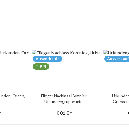
Ausverkauft
Ausverkauf
TIPP!
unden, Orden,
Flieger Nachlass Komnick,
Urkunden
..
Urkundengruppe mit...
Grenadie
*
0,01 € *