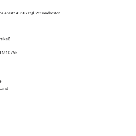
25a Absatz 4 UStG
zzgl. Versandkosten
tikel?
TM10755
l
ie
rsand