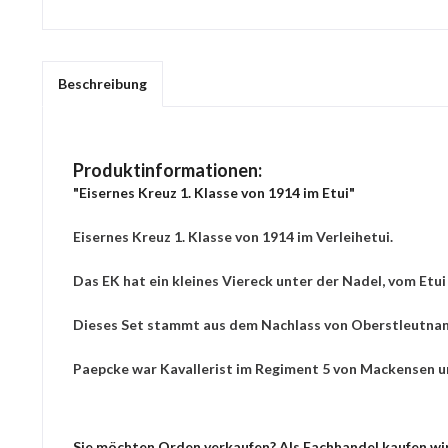
Beschreibung
Produktinformationen:
"Eisernes Kreuz 1. Klasse von 1914 im Etui"
Eisernes Kreuz 1. Klasse von 1914 im Verleihetui.
Das EK hat ein kleines Viereck unter der Nadel, vom Etui
Dieses Set stammt aus dem Nachlass von Oberstleutna
Paepcke war Kavallerist im Regiment 5 von Mackensen u
Sie möchten Orden verkaufen? Als Fachhandel kaufen wir 