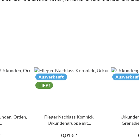
Ausverkauft
Ausverkauf
TIPP!
unden, Orden,
Flieger Nachlass Komnick,
Urkunden
..
Urkundengruppe mit...
Grenadie
*
0,01 € *