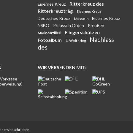
Ritterkreuz des
Eisernes Kreuz
Ritterkreuzträg
Eisernes Kreuz
Deutsches Kreuz
Eisernes Kreuz
Messe in
NSBO
Preussen Orden
Preußen
Fliegerschützen
Marineartilleri
Nachlass
Fotoalbum
1. Weltkrieg
des
N
WIR VERSENDEN MIT:
anders beschrieben.