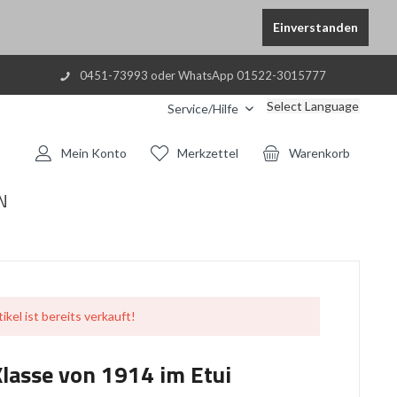
Einverstanden
0451-73993 oder WhatsApp 01522-3015777
Select Language
Service/Hilfe
Mein Konto
Merkzettel
Warenkorb
N
ikel ist bereits verkauft!
Klasse von 1914 im Etui