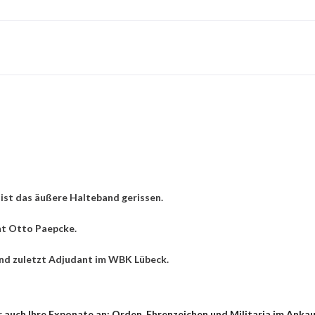
 ist das äußere Halteband gerissen.
nt Otto Paepcke.
nd zuletzt Adjudant im WBK Lübeck.
auch Ihre Exponate an: Orden, Ehrenzeichen und Militaria im Ankauf 