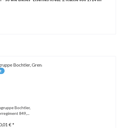
t
gruppe Bochtler,
rregiment 849,...
0,01 € *