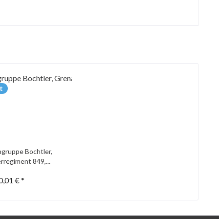
t
gruppe Bochtler,
rregiment 849,...
0,01 € *