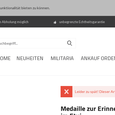
nktionalität bieten zu können.
e Abholung möglich
unbegrenzte Echtheitsgarantie
OME
NEUHEITEN
MILITARIA
ANKAUF ORDE
Leider zu spät! Dieser Art
Medaille zur Erin