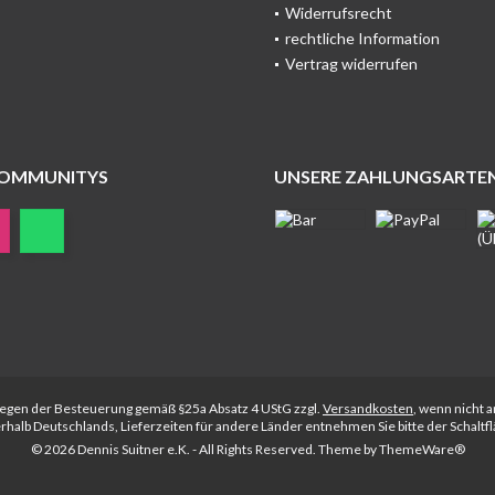
Widerrufsrecht
rechtliche Information
Vertrag widerrufen
COMMUNITYS
UNSERE ZAHLUNGSARTE
rliegen der Besteuerung gemäß §25a Absatz 4 UStG zzgl.
Versandkosten
, wenn nicht 
nerhalb Deutschlands, Lieferzeiten für andere Länder entnehmen Sie bitte der Schalt
© 2026 Dennis Suitner e.K. - All Rights Reserved. Theme by
ThemeWare®