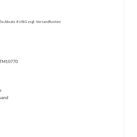
25a Absatz 4 UStG
zzgl. Versandkosten
?
TM10770
l
ie
rsand