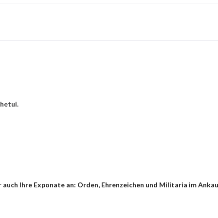
hetui.
auch Ihre Exponate an: Orden, Ehrenzeichen und Militaria im Ankauf 