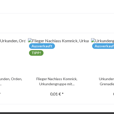
Ausverkauft
Ausverkauf
TIPP!
unden, Orden,
Flieger Nachlass Komnick,
Urkunden
..
Urkundengruppe mit...
Grenadie
*
0,01 € *