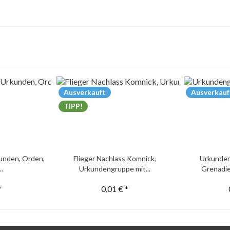
Ausverkauft
Ausverkauf
TIPP!
unden, Orden,
Flieger Nachlass Komnick,
Urkunden
..
Urkundengruppe mit...
Grenadie
*
0,01 € *