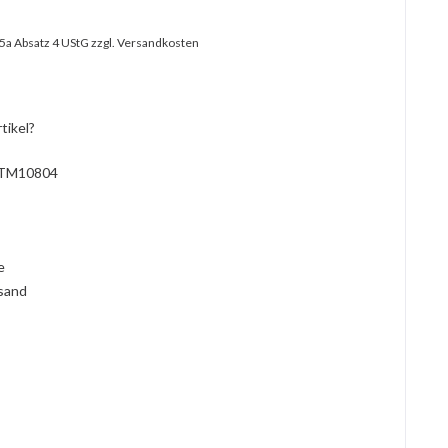
25a Absatz 4 UStG
zzgl. Versandkosten
tikel?
TM10804
l
ie
rsand