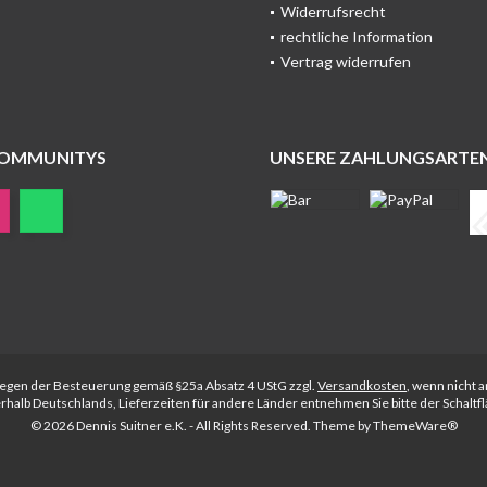
Widerrufsrecht
rechtliche Information
Vertrag widerrufen
COMMUNITYS
UNSERE ZAHLUNGSARTE
rliegen der Besteuerung gemäß §25a Absatz 4 UStG zzgl.
Versandkosten
, wenn nicht 
nerhalb Deutschlands, Lieferzeiten für andere Länder entnehmen Sie bitte der Schalt
© 2026 Dennis Suitner e.K. - All Rights Reserved. Theme by
ThemeWare®