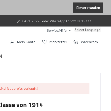
Einverstanden
0451-73993 oder WhatsApp 01522-3015777
Select Language
Service/Hilfe
Mein Konto
Merkzettel
Warenkorb
N
ikel ist bereits verkauft!
Klasse von 1914