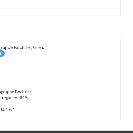
t
gruppe Bochtler,
rregiment 849,...
0,01 € *