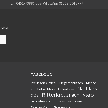
0451-73993 oder WhatsApp 01522-3015777
heiten
TAGCLOUD
Preussen Orden
Fliegerschützen
Messe
Nachlass
in
Teilnachlass
Fotoalbum
des
Ritterkreuznach
NSBO
Eisernes Kreuz
Deutsches Kreuz
Eisernes Kreuz
Eisernes Kreuz