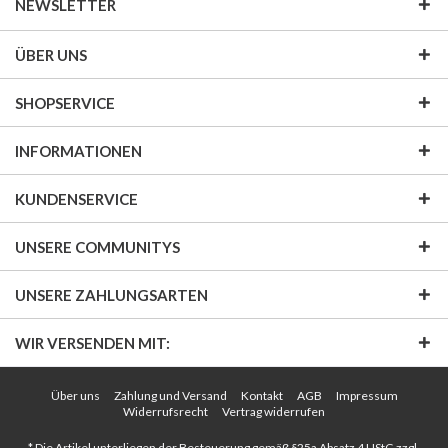
NEWSLETTER
ÜBER UNS
SHOPSERVICE
INFORMATIONEN
KUNDENSERVICE
UNSERE COMMUNITYS
UNSERE ZAHLUNGSARTEN
WIR VERSENDEN MIT:
Über uns
Zahlung und Versand
Kontakt
AGB
Impressum
Widerrufsrecht
Vertrag widerrufen
* Die Artikel unterliegen der Besteuerung gemäß §25a Absatz 4 UStG zzgl.