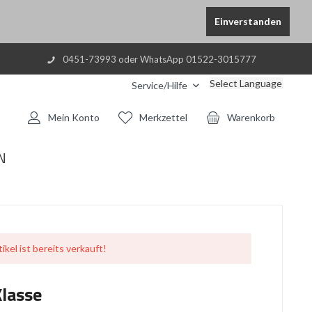
Einverstanden
0451-73993 oder WhatsApp 01522-3015777
Select Language
Service/Hilfe
Mein Konto
Merkzettel
Warenkorb
N
ikel ist bereits verkauft!
Klasse