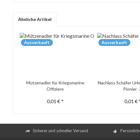
Ähnliche Artikel
Ausverkauft
Ausverkauft
Mützenadler für Kriegsmarine
Nachlass Schäfer Urk
Offiziere
Pionier -.
0,01 € *
0,01 € 
Sicherer und schneller Versand
Persönlich