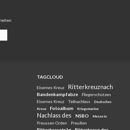
heiten
TAGCLOUD
Ritterkreuznach
Eisernes Kreuz
Bandenkampfabze
Fliegerschützen
Eisernes Kreuz
Teilnachlass
Deutsches
Fotoalbum
Kreuz
Kriegsmarine
Nachlass des
NSBO
Messe in
Preussen Orden
Preußen
Ritterkreuzträg
Ritterkreuz des