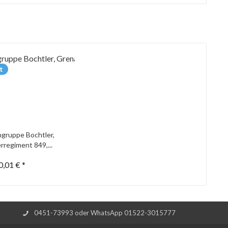
t
gruppe Bochtler,
rregiment 849,...
0,01 € *
0451-73993 oder WhatsApp 01522-3015777