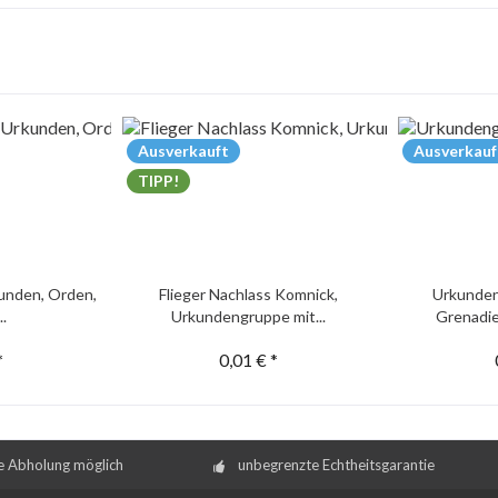
Ausverkauft
Ausverkauf
TIPP!
unden, Orden,
Flieger Nachlass Komnick,
Urkunden
..
Urkundengruppe mit...
Grenadie
*
0,01 € *
e Abholung möglich
unbegrenzte Echtheitsgarantie