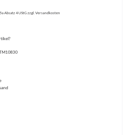
25a Absatz 4 UStG
zzgl. Versandkosten
tikel?
TM10830
l
ie
rsand