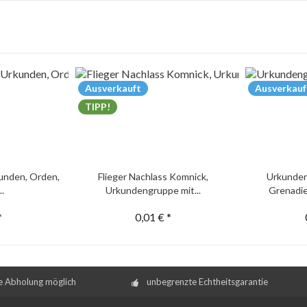
Ausverkauft
Ausverkauf
TIPP!
unden, Orden,
Flieger Nachlass Komnick,
Urkunden
..
Urkundengruppe mit...
Grenadie
*
0,01 € *
e Abholung möglich
unbegrenzte Echtheitsgarantie