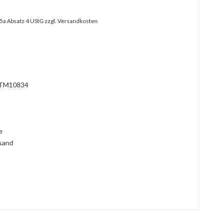
25a Absatz 4 UStG
zzgl. Versandkosten
?
TM10834
l
ie
rsand