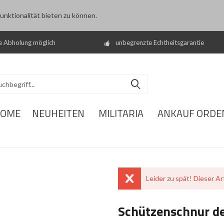
nktionalität bieten zu können.
e Abholung möglich
unbegrenzte Echtheitsgarantie
OME
NEUHEITEN
MILITARIA
ANKAUF ORDE
Leider zu spät! Dieser Art
Schützenschnur d