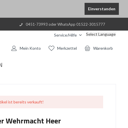
Einverstanden
0451-73993 oder WhatsApp 01522-3015777
Select Language
Service/Hilfe
Mein Konto
Merkzettel
Warenkorb
N
ikel ist bereits verkauft!
er Wehrmacht Heer