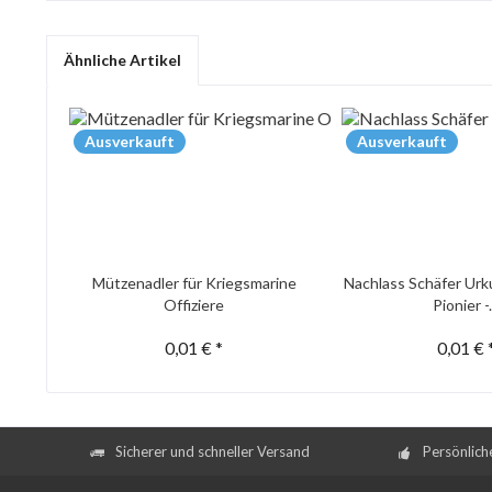
Ähnliche Artikel
Ausverkauft
Ausverkauft
Mützenadler für Kriegsmarine
Nachlass Schäfer Urk
Offiziere
Pionier -.
0,01 € *
0,01 € 
Sicherer und schneller Versand
Persönlich