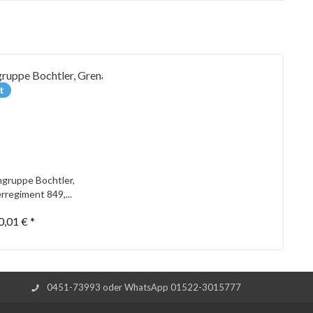
t
gruppe Bochtler,
rregiment 849,...
0,01 € *
0451-73993 oder WhatsApp 01522-3015777