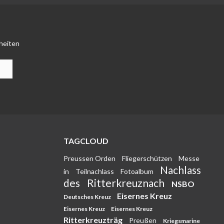
heiten
TAGCLOUD
Preussen Orden
Fliegerschützen
Messe
Nachlass
in
Teilnachlass
Fotoalbum
des
Ritterkreuznach
NSBO
Eisernes Kreuz
Deutsches Kreuz
Eisernes Kreuz
Eisernes Kreuz
Ritterkreuzträg
Preußen
Kriegsmarine