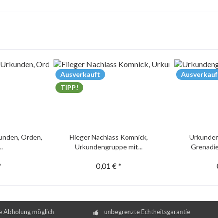
Ausverkauft
Ausverkauf
TIPP!
unden, Orden,
Flieger Nachlass Komnick,
Urkunden
..
Urkundengruppe mit...
Grenadie
*
0,01 € *
e Abholung möglich
unbegrenzte Echtheitsgarantie