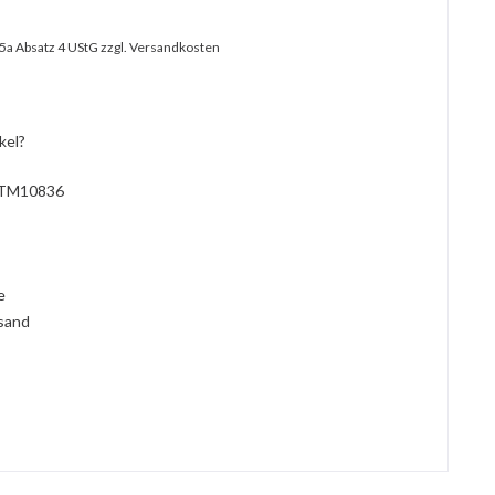
25a Absatz 4 UStG
zzgl. Versandkosten
kel?
TM10836
l
ie
rsand