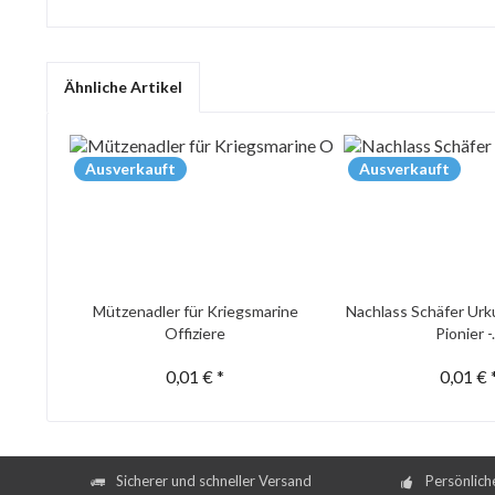
Ähnliche Artikel
Ausverkauft
Ausverkauft
Mützenadler für Kriegsmarine
Nachlass Schäfer Urk
Offiziere
Pionier -.
0,01 € *
0,01 € 
Sicherer und schneller Versand
Persönlich