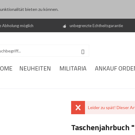
nktionalität bieten zu können.
e Abholung möglich
unbegrenzte Echtheitsgarantie
OME
NEUHEITEN
MILITARIA
ANKAUF ORDE
Leider zu spät! Dieser Art
Taschenjahrbuch "