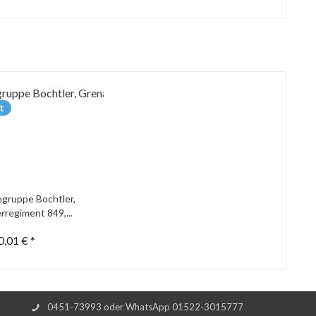
t
gruppe Bochtler,
rregiment 849,...
0,01 € *
0451-73993 oder WhatsApp 01522-3015777