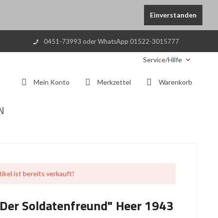
Einverstanden
0451-73993 oder WhatsApp 01522-3015777
Service/Hilfe
Mein Konto
Merkzettel
Warenkorb
N
ikel ist bereits verkauft!
Der Soldatenfreund" Heer 1943