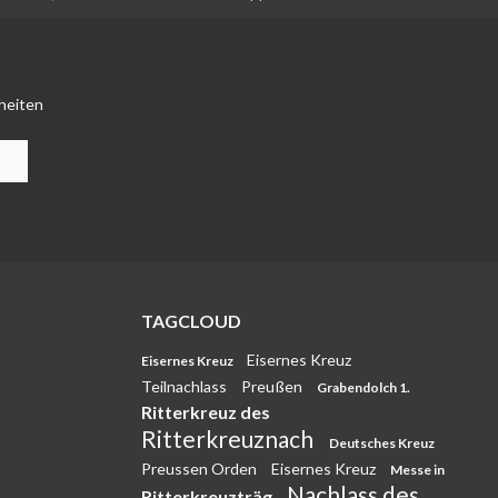
heiten
TAGCLOUD
Eisernes Kreuz
Eisernes Kreuz
Teilnachlass
Preußen
Grabendolch 1.
Ritterkreuz des
Ritterkreuznach
Deutsches Kreuz
Preussen Orden
Eisernes Kreuz
Messe in
Nachlass des
Ritterkreuzträg