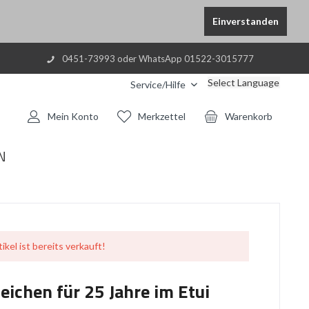
Einverstanden
0451-73993 oder WhatsApp 01522-3015777
Select Language
Service/Hilfe
Mein Konto
Merkzettel
Warenkorb
N
ikel ist bereits verkauft!
ichen für 25 Jahre im Etui