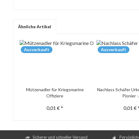
Ähnliche Artikel
Ausverkauft
Ausverkauft
Mützenadler für Kriegsmarine
Nachlass Schäfer Urk
Offiziere
Pionier -.
0,01 € *
0,01 € 
Sicherer und schneller Versand
Persönlich