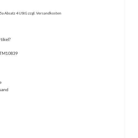
25a Absatz 4 UStG
zzgl. Versandkosten
tikel?
TM10839
l
ie
rsand