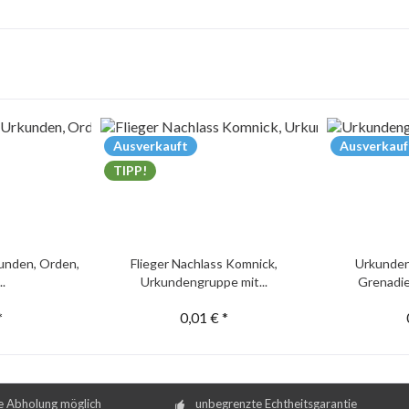
Ausverkauft
Ausverkauf
TIPP!
unden, Orden,
Flieger Nachlass Komnick,
Urkunden
..
Urkundengruppe mit...
Grenadie
*
0,01 € *
e Abholung möglich
unbegrenzte Echtheitsgarantie