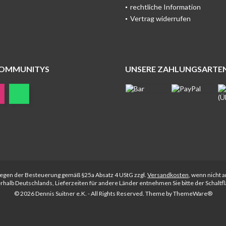
rechtliche Information
Vertrag widerrufen
COMMUNITYS
UNSERE ZAHLUNGSARTE
rliegen der Besteuerung gemäß §25a Absatz 4 UStG zzgl.
Versandkosten
, wenn nicht 
nerhalb Deutschlands, Lieferzeiten für andere Länder entnehmen Sie bitte der Schalt
© 2026 Dennis Suitner e.K. - All Rights Reserved. Theme by
ThemeWare®