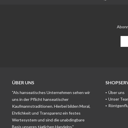
Abonn
ÜBER UNS
SHOPSERV
"Als hanseatisches Unternehmen sehen wir
Über uns
Unser Tea
uns in der Pflicht hanseatischer
Röntgenfl
Kaufmannstraditionen. Hierbei bilden Moral,
Ehrlichkeit und Transparenz ein festes
Wertesystem und sind die unabdingbare
Basis unseres täglichen Handelns."