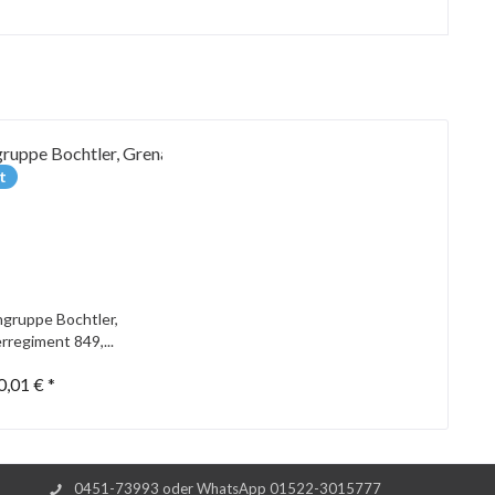
t
gruppe Bochtler,
rregiment 849,...
0,01 € *
0451-73993 oder WhatsApp 01522-3015777