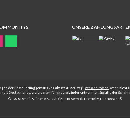
COMMUNITYS
UNSERE ZAHLUNGSARTE
rliegen der Besteuerung gemäß §25a Absatz 4 UStG zzgl.
Versandkosten
, wenn nicht 
nerhalb Deutschlands, Lieferzeiten für andere Länder entnehmen Sie bitte der Schalt
© 2026 Dennis Suitner e.K. - All Rights Reserved. Theme by
ThemeWare®