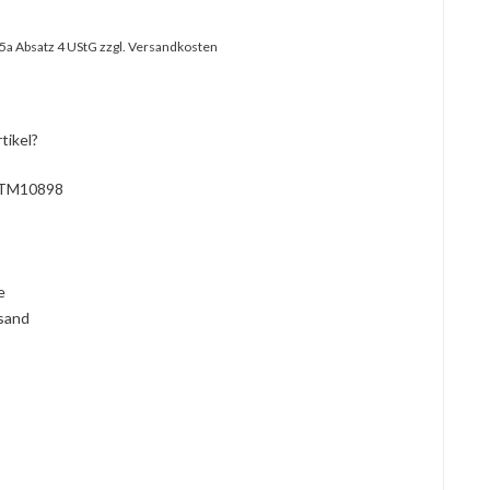
25a Absatz 4 UStG
zzgl. Versandkosten
tikel?
TM10898
l
ie
rsand