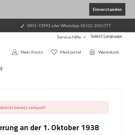
Einverstanden
0451-73993 oder WhatsApp 01522-3015777
Select Language
Service/Hilfe
Mein Konto
Merkzettel
Warenkorb
N
ikel ist bereits verkauft!
erung an der 1. Oktober 1938