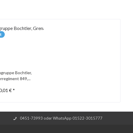
t
gruppe Bochtler,
rregiment 849,...
0,01 € *
0451-73993 oder WhatsApp 01522-3015777