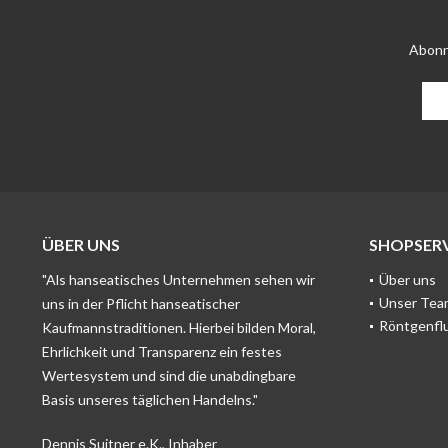
Abonn
ÜBER UNS
SHOPSERV
"Als hanseatisches Unternehmen sehen wir
Über uns
Unser Tea
uns in der Pflicht hanseatischer
Röntgenfl
Kaufmannstraditionen. Hierbei bilden Moral,
Ehrlichkeit und Transparenz ein festes
Wertesystem und sind die unabdingbare
Basis unseres täglichen Handelns."
Dennis Suitner e.K., Inhaber