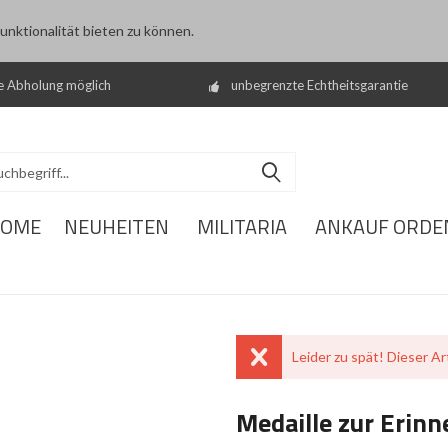
nktionalität bieten zu können.
e Abholung möglich
unbegrenzte Echtheitsgarantie
OME
NEUHEITEN
MILITARIA
ANKAUF ORDE
Leider zu spät! Dieser Art
Medaille zur Erinn