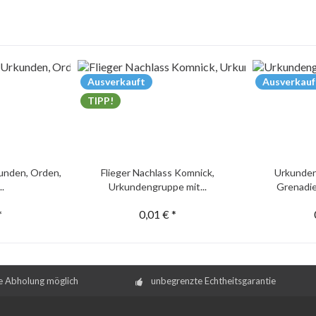
Ausverkauft
Ausverkauf
TIPP!
unden, Orden,
Flieger Nachlass Komnick,
Urkunden
..
Urkundengruppe mit...
Grenadie
*
0,01 € *
e Abholung möglich
unbegrenzte Echtheitsgarantie