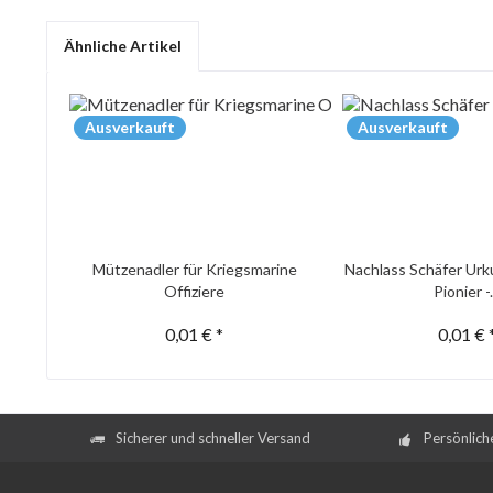
Ähnliche Artikel
Ausverkauft
Ausverkauft
Mützenadler für Kriegsmarine
Nachlass Schäfer Urk
Offiziere
Pionier -.
0,01 € *
0,01 € 
Sicherer und schneller Versand
Persönlich