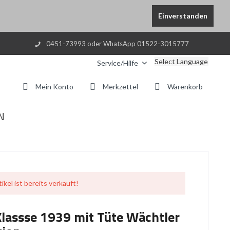
Einverstanden
0451-73993 oder WhatsApp 01522-3015777
Select Language
Service/Hilfe
Mein Konto
Merkzettel
Warenkorb
N
ikel ist bereits verkauft!
Klassse 1939 mit Tüte Wächtler