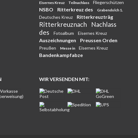
Fliegerschützen
Eisernes Kreuz
Teilnachlass
NSBO
Ritterkreuz des
Grabendolch 1.
Ritterkreuzträg
Deutsches Kreuz
Ritterkreuznach
Nachlass
des
Fotoalbum
Eisernes Kreuz
Auszeichnungen
Preussen Orden
Preußen
Eisernes Kreuz
Messe in
Bandenkampfabze
N
WIR VERSENDEN MIT: