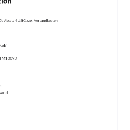
tion
25a Absatz 4 UStG
zzgl. Versandkosten
kel?
TM10093
l
ie
rsand