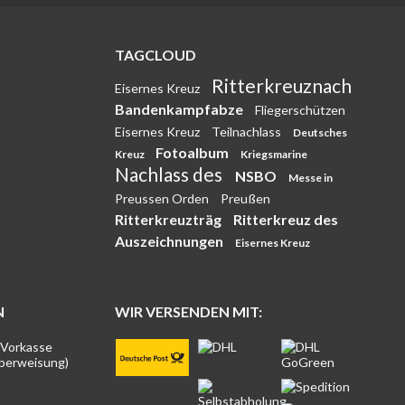
TAGCLOUD
Ritterkreuznach
Eisernes Kreuz
Bandenkampfabze
Fliegerschützen
Eisernes Kreuz
Teilnachlass
Deutsches
Fotoalbum
Kreuz
Kriegsmarine
Nachlass des
NSBO
Messe in
Preussen Orden
Preußen
Ritterkreuzträg
Ritterkreuz des
Auszeichnungen
Eisernes Kreuz
N
WIR VERSENDEN MIT: