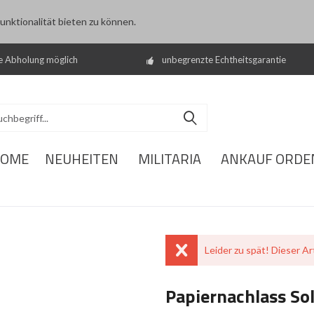
nktionalität bieten zu können.
e Abholung möglich
unbegrenzte Echtheitsgarantie
OME
NEUHEITEN
MILITARIA
ANKAUF ORDE
Leider zu spät! Dieser Art
Papiernachlass S