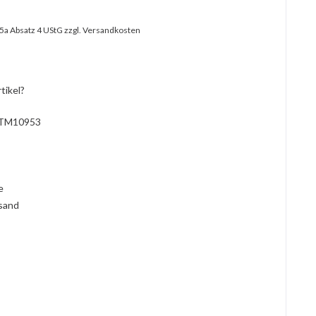
25a Absatz 4 UStG
zzgl. Versandkosten
tikel?
TM10953
l
ie
rsand