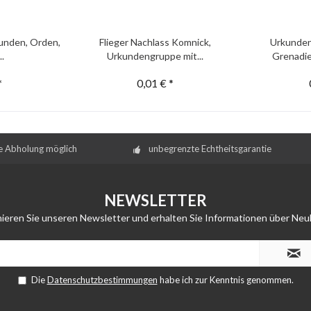
unden, Orden,
Flieger Nachlass Komnick,
Urkunden
..
Urkundengruppe mit...
Grenadie
*
0,01 € *
e Abholung möglich
unbegrenzte Echtheitsgarantie
NEWSLETTER
ieren Sie unseren Newsletter und erhalten Sie Informationen über Neu
Die
Datenschutzbestimmungen
habe ich zur Kenntnis genommen.