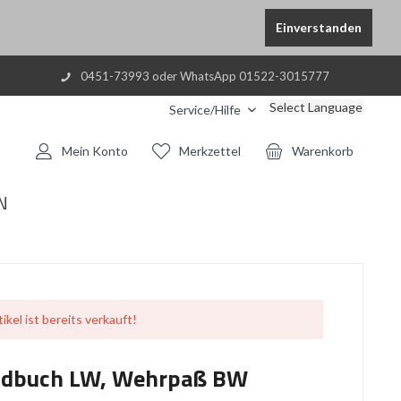
Einverstanden
0451-73993 oder WhatsApp 01522-3015777
Select Language
Service/Hilfe
Mein Konto
Merkzettel
Warenkorb
N
ikel ist bereits verkauft!
oldbuch LW, Wehrpaß BW