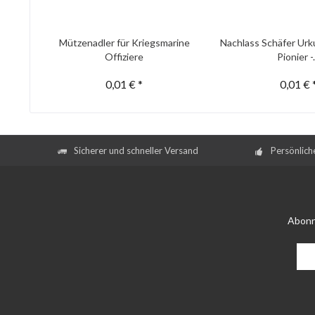
Mützenadler für Kriegsmarine
Nachlass Schäfer Urk
Offiziere
Pionier -.
0,01 € *
0,01 € 
Sicherer und schneller Versand
Persönlich
Abonn