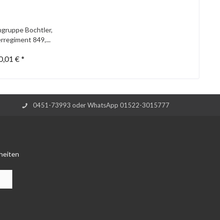
gruppe Bochtler,
rregiment 849,...
0,01 € *
0451-73993 oder WhatsApp 01522-3015777
heiten