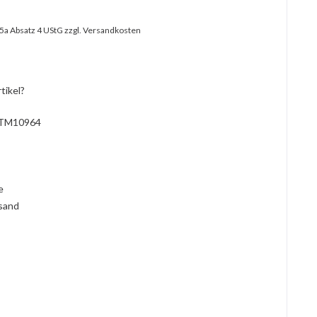
25a Absatz 4 UStG
zzgl. Versandkosten
tikel?
TM10964
l
ie
rsand