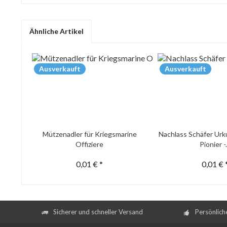
Ähnliche Artikel
Ausverkauft
Ausverkauft
Mützenadler für Kriegsmarine
Nachlass Schäfer Urk
Offiziere
Pionier -.
0,01 € *
0,01 € 
Sicherer und schneller Versand
Persönlich