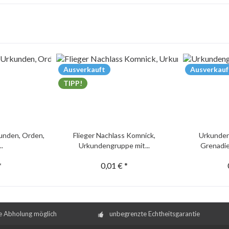
Ausverkauft
Ausverkauf
TIPP!
unden, Orden,
Flieger Nachlass Komnick,
Urkunden
..
Urkundengruppe mit...
Grenadie
*
0,01 € *
e Abholung möglich
unbegrenzte Echtheitsgarantie