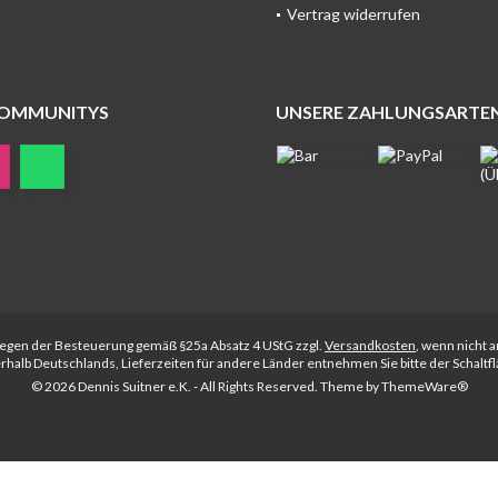
Vertrag widerrufen
COMMUNITYS
UNSERE ZAHLUNGSARTE
rliegen der Besteuerung gemäß §25a Absatz 4 UStG zzgl.
Versandkosten
, wenn nicht 
nerhalb Deutschlands, Lieferzeiten für andere Länder entnehmen Sie bitte der Schalt
© 2026 Dennis Suitner e.K. - All Rights Reserved. Theme by
ThemeWare®