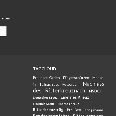
heiten
TAGCLOUD
Preussen Orden
Fliegerschützen
Messe
Nachlass
in
Teilnachlass
Fotoalbum
des
Ritterkreuznach
NSBO
Eisernes Kreuz
Deutsches Kreuz
Eisernes Kreuz
Eisernes Kreuz
Ritterkreuzträg
Preußen
Kriegsmarine
Bandenkampfabze
Ritterkreuz des