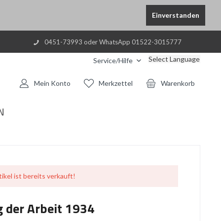
Einverstanden
0451-73993 oder WhatsApp 01522-3015777
Select Language
Service/Hilfe
Mein Konto
Merkzettel
Warenkorb
N
ikel ist bereits verkauft!
g der Arbeit 1934