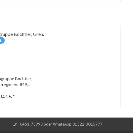
t
gruppe Bochtler,
rregiment 849,...
0,01 € *
0451-73993 oder WhatsApp 01522-3015777