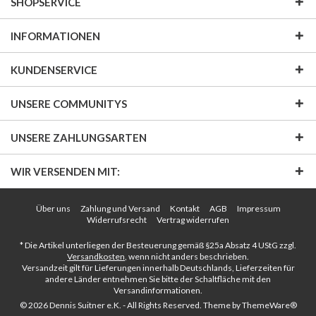
SHOPSERVICE
INFORMATIONEN
KUNDENSERVICE
UNSERE COMMUNITYS
UNSERE ZAHLUNGSARTEN
WIR VERSENDEN MIT:
Über uns
Zahlung und Versand
Kontakt
AGB
Impressum
Widerrufsrecht
Vertrag widerrufen
* Die Artikel unterliegen der Besteuerung gemäß §25a Absatz 4 UStG zzgl.
Versandkosten
, wenn nicht anders beschrieben.
Versandzeit gilt für Lieferungen innerhalb Deutschlands, Lieferzeiten für
andere Länder entnehmen Sie bitte der Schaltfläche mit den
Versandinformationen.
© 2026 Dennis Suitner e.K. - All Rights Reserved. Theme by
ThemeWare®