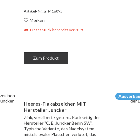
Artikel-Nr.:
aTM16095
Merken
Dieses Stück ist bereits verkauft.
Zum Produkt
Ausverkau
Heeres-Flakabzeichen MIT
Hersteller Juncker
Zink, versilbert / getönt. Rückseitig der
Hersteller "C. E. Juncker Berlin SW".
Typische Variante, das Nadelsystem
mittels ovaler Plättchen verlötet, das
untere dabei vertikal. Ein Stück in nahezu