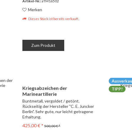
Artikel-Nr.:
aTM16502
Merken
Dieses Stück ist bereits verkauft.
Zum Produkt
Ausverkau
Kriegsabzeichen der
TIPP!
Marineartillerie
Buntmetall, vergoldet / getönt.
Rückseitig der Hersteller "C. E. Juncker
Berlin". Sehr gute, nur leicht getragene
Erhaltung.
425,00 € *
500,00 € *