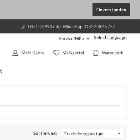
Einverstanden
0451-73993 oder WhatsApp 01522-3015777
Select Language
Service/Hilfe
Mein Konto
Merkzettel
Warenkorb
N
Sortierung: