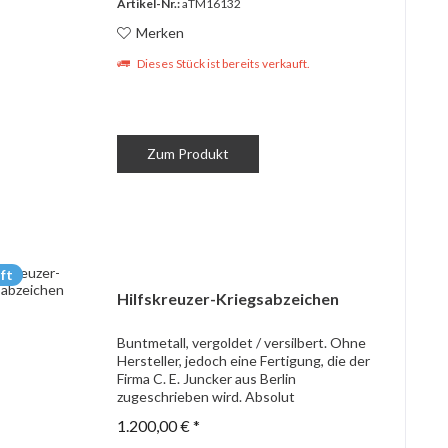
Artikel-Nr.:
aTM16132
Merken
Dieses Stück ist bereits verkauft.
Zum Produkt
ft
Hilfskreuzer-Kriegsabzeichen
Buntmetall, vergoldet / versilbert. Ohne
Hersteller, jedoch eine Fertigung, die der
Firma C. E. Juncker aus Berlin
zugeschrieben wird. Absolut
ungetragenes Exemplar in nahezu
1.200,00 € *
Besterhaltung!