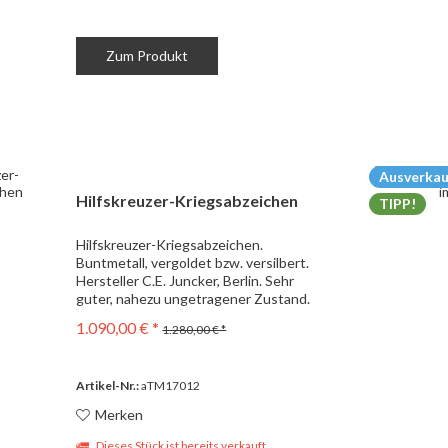
Zum Produkt
Ausverkau
Hilfskreuzer-Kriegsabzeichen
TIPP!
Hilfskreuzer-Kriegsabzeichen.
Buntmetall, vergoldet bzw. versilbert.
Hersteller C.E. Juncker, Berlin. Sehr
guter, nahezu ungetragener Zustand.
1.090,00 € *
1.280,00 € *
Artikel-Nr.:
aTM17012
Merken
Dieses Stück ist bereits verkauft.