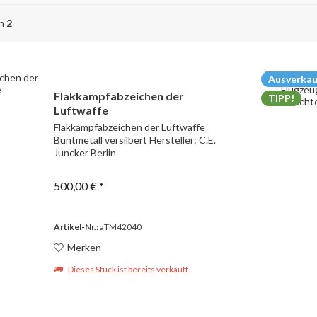
on
2
Ausverkau
Flakkampfabzeichen der
TIPP!
Luftwaffe
Flakkampfabzeichen der Luftwaffe
Buntmetall versilbert Hersteller: C.E.
Juncker Berlin
500,00 € *
Artikel-Nr.:
aTM42040
Merken
Dieses Stück ist bereits verkauft.