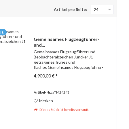
Artikel pro Seite:
ft
Gemeinsames Flugzeugführer-
und...
Gemeinsames Flugzeugführer und
Beobachterabzeichen Juncker J1
getragenes frühes und
flaches Gemeinsames Flugzeugführer-
und Beobachterabzeichen sogenanntes
4.900,00 € *
Juncker J1 die Vergoldung perfekt
erhalten und die Kanten alle noch leicht...
Artikel-Nr.:
aTM24243
Merken
Dieses Stück ist bereits verkauft.