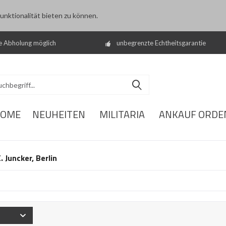
nktionalität bieten zu können.
e Abholung möglich
unbegrenzte Echtheitsgarantie
OME
NEUHEITEN
MILITARIA
ANKAUF ORDE
. Juncker, Berlin