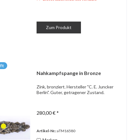
Zum Produkt
ft
Nahkampfspange in Bronze
Zink, bronziert. Hersteller "C. E. Juncker
Berlin". Guter, getragener Zustand.
280,00 € *
Artikel-Nr.:
aTM16580
Merken