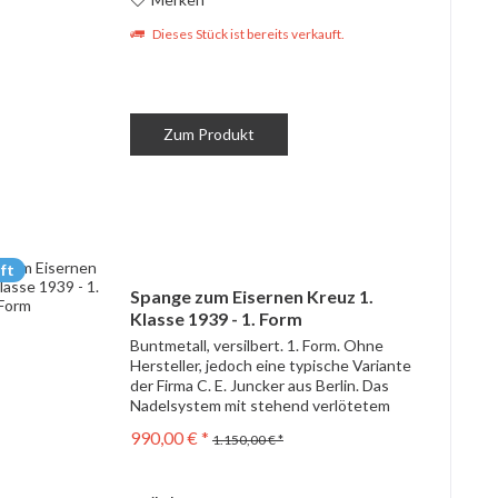
Dieses Stück ist bereits verkauft.
Zum Produkt
ft
Spange zum Eisernen Kreuz 1.
Klasse 1939 - 1. Form
Buntmetall, versilbert. 1. Form. Ohne
Hersteller, jedoch eine typische Variante
der Firma C. E. Juncker aus Berlin. Das
Nadelsystem mit stehend verlötetem
Bock und dem Haken aus Flachdraht.
990,00 € *
1.150,00 € *
Sehr gutes, getragenes Exemplar mit
schöner,...