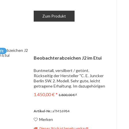
Zum Produkt
ft
Beobachterabzeichen J2 im Etui
Buntmetall, versilbert / getönt.
Rückseitig der Hersteller "C. E. Juncker
Berlin SW. 2. Modell. Sehr gute, leicht
getragene Erhaltung. Im dazugehörigen
dunkelblauen Orig.-Etui. Dieses innen -
1.450,00 € *
1.800,00 € *
passend zu dem frühen Abzeichen - mit
Samt...
Artikel-Nr.:
aTM16984
Merken
Dieses Stück ist bereits verkauft.