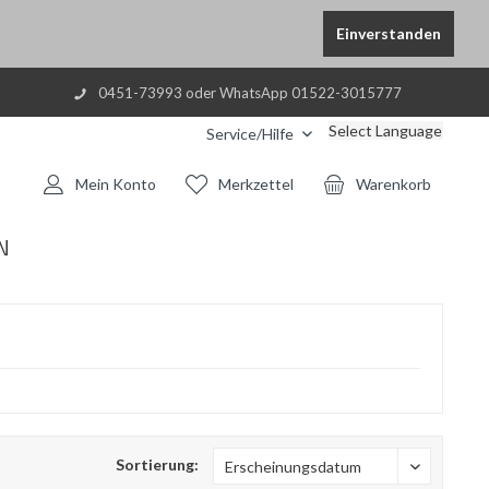
Einverstanden
0451-73993 oder WhatsApp 01522-3015777
Select Language
Service/Hilfe
Mein Konto
Merkzettel
Warenkorb
N
Sortierung: