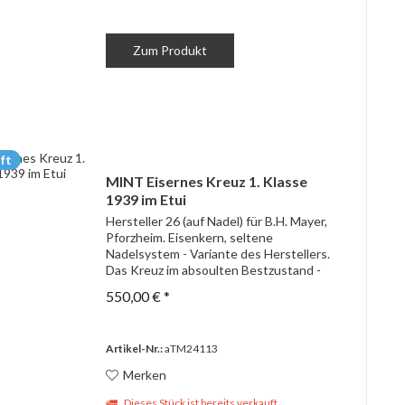
Zum Produkt
ft
MINT Eisernes Kreuz 1. Klasse
1939 im Etui
Hersteller 26 (auf Nadel) für B.H. Mayer,
Pforzheim. Eisenkern, seltene
Nadelsystem - Variante des Herstellers.
Das Kreuz im absoulten Bestzustand -
frostiger Rahmen, perfekte Erhaltung
550,00 € *
der Lackierung. Etui im sehr guten
Zustand, mit...
Artikel-Nr.:
aTM24113
Merken
Dieses Stück ist bereits verkauft.