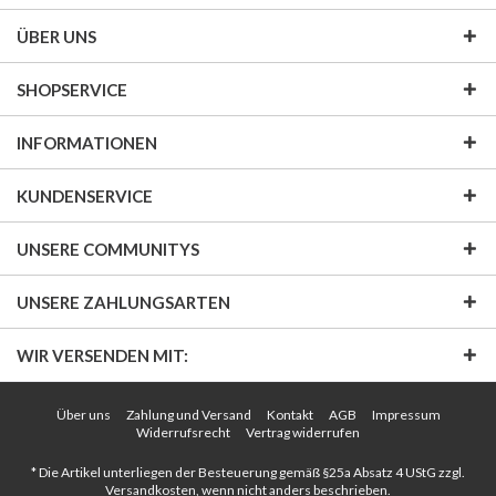
ÜBER UNS
SHOPSERVICE
INFORMATIONEN
KUNDENSERVICE
UNSERE COMMUNITYS
UNSERE ZAHLUNGSARTEN
WIR VERSENDEN MIT:
Über uns
Zahlung und Versand
Kontakt
AGB
Impressum
Widerrufsrecht
Vertrag widerrufen
* Die Artikel unterliegen der Besteuerung gemäß §25a Absatz 4 UStG zzgl.
Versandkosten
, wenn nicht anders beschrieben.