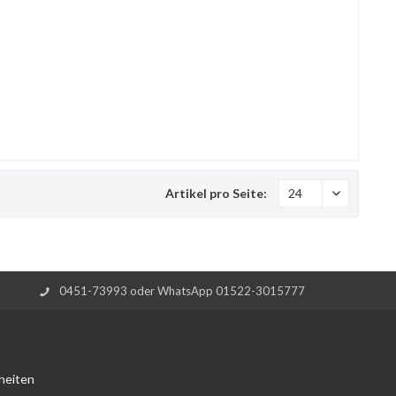
Artikel pro Seite:
0451-73993 oder WhatsApp 01522-3015777
heiten