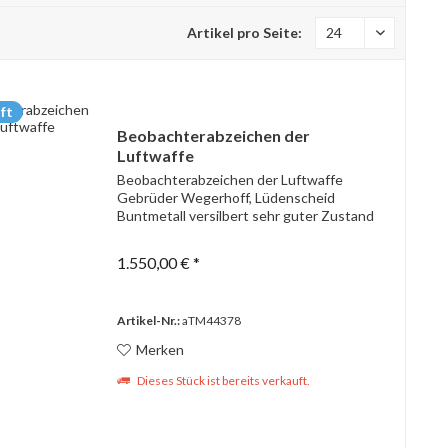
Artikel pro Seite:
ft
Beobachterabzeichen der
Luftwaffe
Beobachterabzeichen der Luftwaffe
Gebrüder Wegerhoff, Lüdenscheid
Buntmetall versilbert sehr guter Zustand
1.550,00 € *
Artikel-Nr.:
aTM44378
Merken
Dieses Stück ist bereits verkauft.