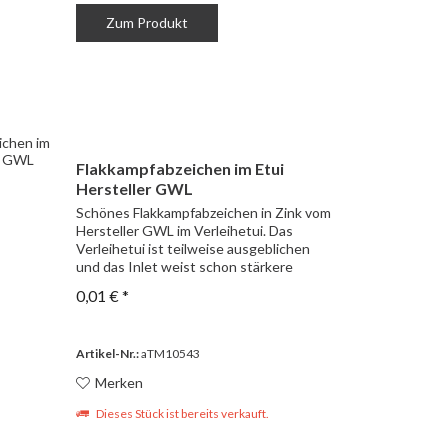
Zum Produkt
Flakkampfabzeichen im Etui
Hersteller GWL
Schönes Flakkampfabzeichen in Zink vom
Hersteller GWL im Verleihetui. Das
Verleihetui ist teilweise ausgeblichen
und das Inlet weist schon stärkere
Gebrauchsspuren auf.
0,01 € *
Artikel-Nr.:
aTM10543
Merken
Dieses Stück ist bereits verkauft.