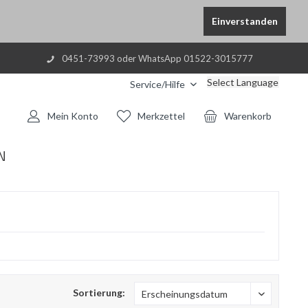
Einverstanden
0451-73993 oder WhatsApp 01522-3015777
Select Language
Service/Hilfe
Mein Konto
Merkzettel
Warenkorb
N
Sortierung: