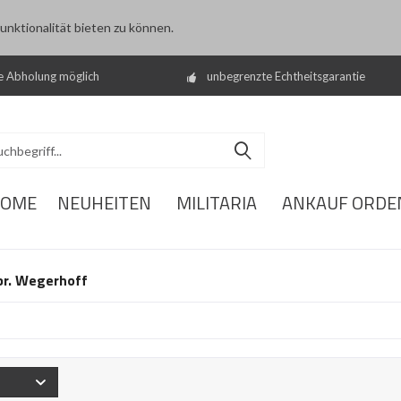
nktionalität bieten zu können.
e Abholung möglich
unbegrenzte Echtheitsgarantie
OME
NEUHEITEN
MILITARIA
ANKAUF ORDE
br. Wegerhoff